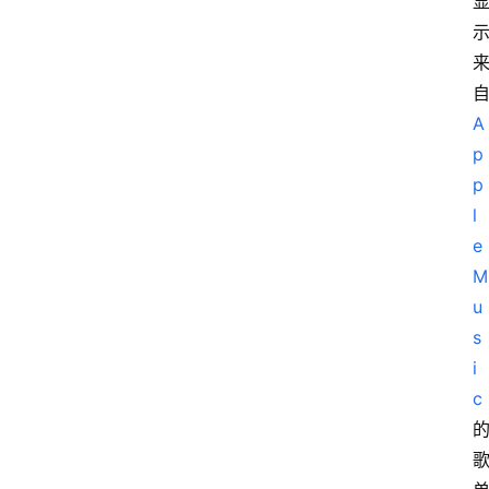
A
p
p
l
e 
M
u
s
i
c