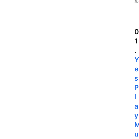
影
0
1
.
e
s
P
l
a
y
u