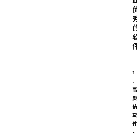
1
.
~