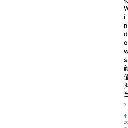
i
n
d
o
s
小
2