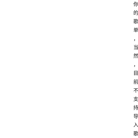
快
捷
指
令
工
具
箱
我
的
项
目