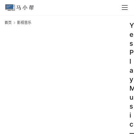
首页
影视音乐
Y
e
s
P
l
a
y
u
s
i
c