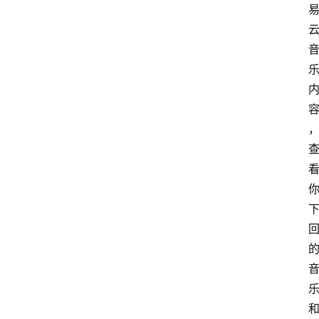
电
脑
安
卓
I
O
S
扩
展
登录
注册
插
件