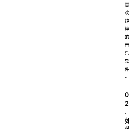
~
0
2
.