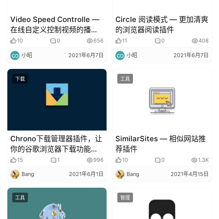
我
的
Video Speed Controlle —
Circle 阅读模式 — 更加清爽
在线自定义控制视频的播放
的浏览器阅读插件
项
速度！
目
10
0
656
11
0
408
小昭
2021年6月7日
小昭
2021年6月7日
下载
工具
Chrono下载管理器插件，让
SimilarSites — 相似网站推
你的谷歌浏览器下载功能更
荐插件
好用！
15
1
996
10
0
1.3K
Bang
2021年6月1日
Bang
2021年4月15日
工具
管理