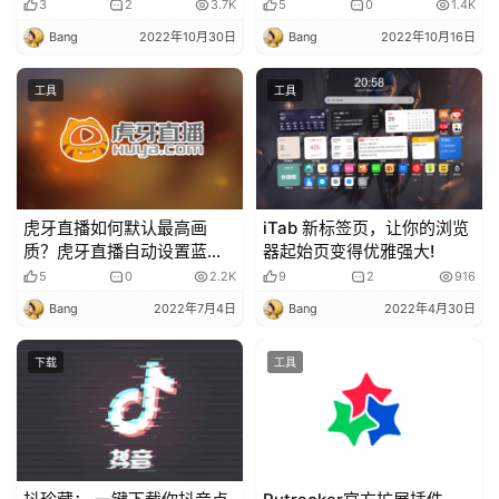
取工具
网页版/客户端/浏览器插件
3
2
3.7K
5
0
1.4K
Bang
2022年10月30日
Bang
2022年10月16日
首
页
工具
工具
电
脑
虎牙直播如何默认最高画
iTab 新标签页，让你的浏览
质？虎牙直播自动设置蓝光
器起始页变得优雅强大!
10m画质插件。
安
5
0
2.2K
9
2
916
卓
Bang
2022年7月4日
Bang
2022年4月30日
下载
工具
I
O
S