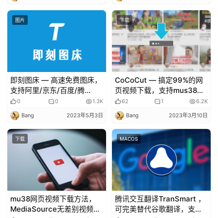
图片
下载
即刻图床 — 高速免费图床，
CoCoCut — 搞定99%的网
支持阿里/京东/百度/腾
页视频下载，支持mus38和
讯/58同城等全球CDN加速
hls直播下载，支持录屏模
0
0
1.3K
62
1
6.2K
式！
Bang
2023年5月3日
Bang
2023年3月10日
下载
MACOS
mu38网页视频下载方法，
腾讯交互翻译TranSmart ，
MediaSource无差别视频提
可完美替代谷歌翻译，支持