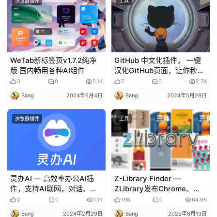
浏览器插件
工具
WeTab新标签页v1.7.2纯净
GitHub 中文化插件， 一键
版 国内畅用各种AI组件
汉化GitHub页面，让你秒懂
GitHub，英语渣渣和新手必
3
0
2.1K
7
0
2.7K
备！
Bang
2024年6月4日
Bang
2024年5月28日
浏览器插件
工具
灵办AI — 高效率办公AI插
Z-Library Finder —
件，支持AI联网，对话、写
ZLibrary发布Chrome、
作、翻译
Firefox 浏览器扩展插件，用
2
0
1.1K
198
0
64.9K
于定向最新的网址！防丢失~
Bang
2024年2月29日
Bang
2023年8月13日