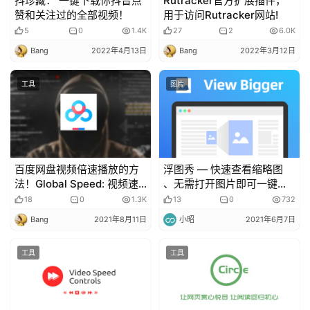
抖珍藏： 一键下载你抖音点
Rutracker官方扩展插件，
赞和关注过的全部视频！
用于访问Rutracker网站!
扩
5
0
1.4K
27
2
6.0K
展
登录
注册
Bang
2022年4月13日
Bang
2022年3月12日
插
件
工具
图片
快
捷
指
百度网盘视频倍速播放的方
浮图秀 — 快速查看缩略图
令
法！Global Speed: 视频速
、无需打开图片即可一键保
度控制
存原图
18
0
1.3K
13
0
732
Bang
2021年8月11日
小昭
2021年6月7日
工
具
工具
工具
箱