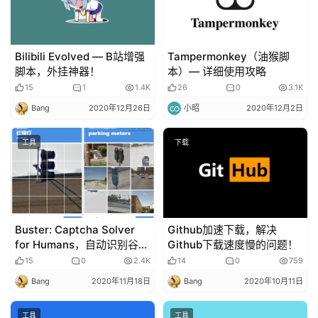
Bilibili Evolved — B站增强
Tampermonkey（油猴脚
脚本，外挂神器！
本）— 详细使用攻略
15
1
1.4K
26
0
3.1K
Bang
2020年12月26日
小昭
2020年12月2日
工具
下载
Buster: Captcha Solver
Github加速下载，解决
for Humans，自动识别谷歌
Github下载速度慢的问题！
reCAPTCHA验证码！
15
0
2.4K
14
0
759
Bang
2020年11月18日
Bang
2020年10月11日
工具
工具