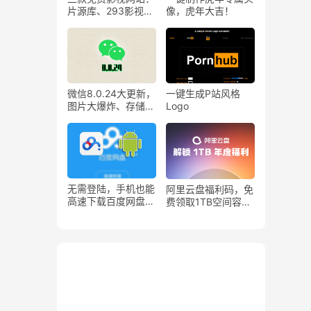
片源库、293影视、
像，虎年大吉！
最全恐怖电影网站！
微信8.0.24大更新，
一键生成P站风格
图片大爆炸、存储空
Logo
间清理、青少年模式
限额
无需登陆，手机也能
阿里云盘福利码，免
高速下载百度网盘内
费领取1TB空间容
容！kiwi浏览器
量！
+IDM下载工具