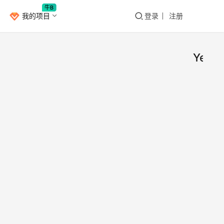
牛B
我的项目
登录
注册
YesPl
Yes
影
视
— 
音
乐
最高
01.Ye
件，
今天
款不
Wi
小
源音
担当
2021
端在
11
件，
户端
账号