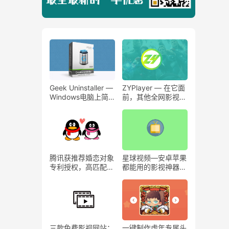
Geek Uninstaller —
ZYPlayer — 在它面
Windows电脑上简
前，其他全网影视播
单高效的软件卸载工
放器将毫无存在意
具绿色版！
义！
腾讯获推荐婚恋对象
星球视频—安卓苹果
专利授权，高匹配度
都能用的影视神器！
的网上相亲
免费无广~
三款免费影视网站：
一键制作虎年专属头