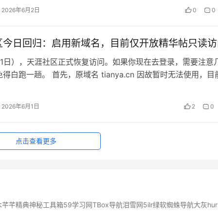
I原生PC，可本地运行1200亿参数大模型，支持超大3D场景与1
2026年6月2日
0
0
产品将于今年秋季由戴尔、联想等厂商推出，需注意其游戏高帧
LSS插帧。
区今日回归：启用新域名，目前仅开放精华帖只读访
月1日），天涯社区正式恢复访问。如果你现在去登录，需要注意
得白跑一趟。 首先，原域名 tianya.cn 因故暂时无法使用，
www.ti…
2026年6月1日
2
0
点击查看更多
木
芊芊精典
神秘工具箱
59学习网
TBox导航
泪雪网
5ilr绿软
蜘蛛导航
大灰hur