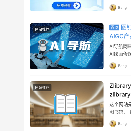
是”配环境
Bang
图钉
置顶
网站推荐
AIGC
AI导航网
AI绘画修
和开放平
Bang
Zlib
网站推荐
zlibr
这个网站是
图书馆，里面
文学著作
Bang