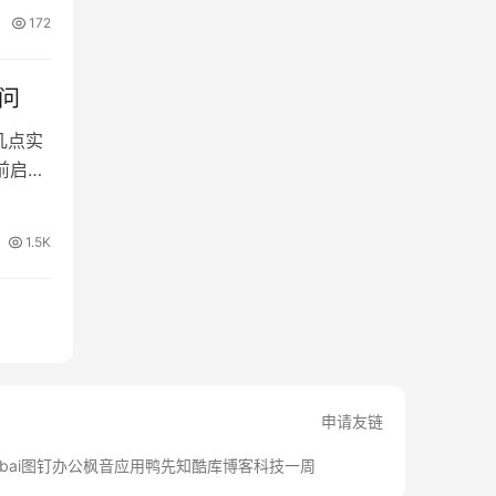
2K视
172
率表现
问
几点实
目前启用
1.5K
申请友链
bai
图钉办公
枫音应用
鸭先知
酷库博客
科技一周