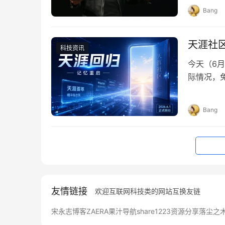
芯片主打A
Bang
频。首批
可能依赖D
天涯社
科技资讯
今天（6
际情况，免
的是新域名 
Bang
友情链接
欢迎互联网科技类的网站互换友链
宋永志博客
ZAERA
果汁导航
share1223资源分享
落尘之