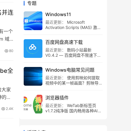
专题
域名并连
Windows11
最近更新：
Microsoft
Activation Scripts (MAS) 激活
有一个
脚本！Windows11数字权利永
久免费激活，Office 永久激活
m 域
百度网盘高速下载
最近更新：
数码小站最新
80
V0.4.2 — 百度网盘不限速下载
工具，百度网盘直链解析！
Windows电脑常见问题
obe全
最近更新：
使用剪映如何提取
视频中的某一帧画面？剪映导出
静帧画面教程
给大家
神的版
浏览器插件
最近更新：
WeTab新标签页
2.4K
v1.7.2纯净版 国内畅用各种AI组
件