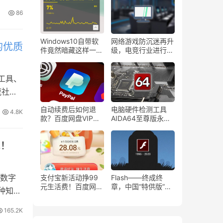
0
86
Windows10自带软
网络游戏防沉迷再升
的优质
件竟然暗藏这样一款
级，电竞行业进行相
性能监控工具！
关调整
工具、
流社区
自动续费后如何退
电脑硬件检测工具
4.8K
款？百度网盘VIP自
AIDA64至尊版永久
动续费后怎么退款？
激活码！
载！
的数字
支付宝新活动挣99
Flash——终成终
元生活费！百度网盘
章，中国“特供版”成
各种知名
七周年超级会员仅需
为清流！
188元！
165.2K