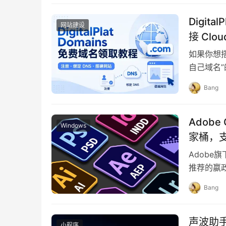
Digit
网站建设
接 Clou
如果你想
自己域名”
名一年也
Bang
Adobe
Windows
家桶，
Adobe
推荐的嬴
本网络上
Bang
声波助
小程序