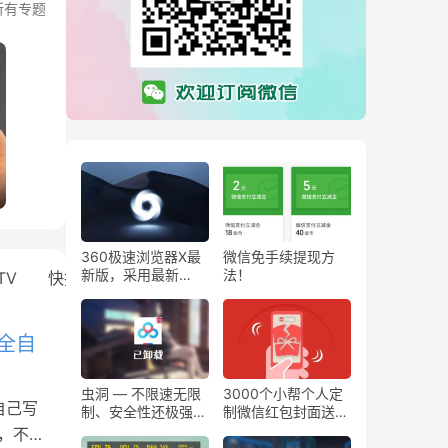
所有专题
360极速浏览器X最
微信免手续提现方
新版，采用最新
法！
TV
快捷指令
MACOS
Chromium 95内
核，64位版本！
话全自
虫洞 — 不限速无限
3000个小帮个人定
自己写
制、安全性还极强的
制微信红包封面送给
文件分享网盘
大家！
活，不也