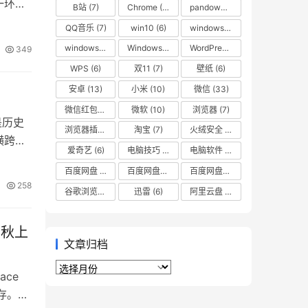
一环出
B站
(7)
Chrome
(8)
pandownload
(7)
QQ音乐
(7)
win10
(6)
windows
(8)
windows10
(12)
Windows11
(14)
WordPress
(12)
349
WPS
(6)
双11
(7)
壁纸
(6)
安卓
(13)
小米
(10)
微信
(33)
微信红包封面
(7)
微软
(10)
浏览器
(7)
是历史
浏览器插件
(8)
淘宝
(7)
火绒安全
(7)
横跨北
爱奇艺
(6)
电脑技巧
(18)
电脑软件
(9)
百度网盘
(42)
百度网盘不限速
(15)
百度网盘直链下载
(11)
258
谷歌浏览器
(10)
迅雷
(6)
阿里云盘
(9)
今秋上
文章归档
文
ace
章
内存。该
归
档