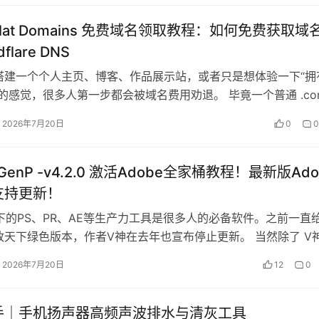
alPlat Domains 免费域名领取教程：如何免费获取
dflare DNS
搭建一个个人主页、博客、作品展示站，或者只是想体验一下“拥
的感觉，很多人第一步都会被域名费用劝退。 毕竟一个普通 .co
要几十元甚至上百元，对…
2026年7月20日
0
0
 GenP -v4.2.0 激活Adobe全家桶教程！最新版Ad
支持更新！
旗下的PS、PR、AE等生产力工具是很多人的必备软件。之前一直
政天下绿色版本，作者V神在去年也宣布停止更新。 当然除了 V
还有很多俄罗斯大神版…
2026年7月20日
12
0
手｜手机扬声器高频声波排水与清灰工具