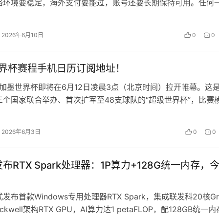
络环境要稳定，海外支付要能过，账号还要长期保持可用。任何
面写代码、改文件…
2026年6月10日
0
0
世界杯赛程手机日历订阅地址！
美加墨世界杯即将在6月12日凌晨3点（北京时间）拉开帷幕。这
三个国家联合举办、首次扩军至48支球队的“超级世界杯”，比赛
市，赛程长达40天，…
2026年6月3日
0
0
布RTX Spark处理器：1P算力+128G统一内存，
发布首款Windows专用处理器RTX Spark，集成联发科20核Gr
ackwell架构RTX GPU，AI算力达1 petaFLOP，配128GB统一