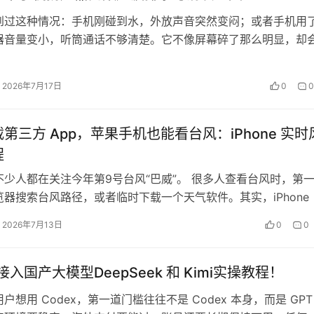
到过这种情况：手机刚碰到水，外放声音突然变闷；或者手机用
器音量变小，听筒通话不够清楚。它不像屏幕碎了那么明显，却
声音、接电话、刷视频时提醒你：这个…
2026年7月17日
0
0
第三方 App，苹果手机也能看台风：iPhone 实时
程
不少人都在关注今年第9号台风“巴威”。 很多人查看台风时，第
器搜索台风路径，或者临时下载一个天气软件。其实，iPhone
pp 里，就藏着一…
2026年7月13日
0
0
 接入国产大模型DeepSeek 和 Kimi实操教程！
户想用 Codex，第一道门槛往往不是 Codex 本身，而是 GPT