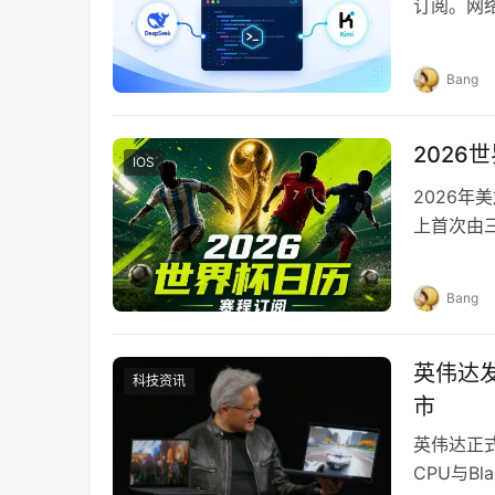
订阅。网
问题，后
Bang
2026
IOS
2026年
上首次由
美16个城
Bang
英伟达发
科技资讯
市
英伟达正式
CPU与Bl