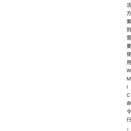
W
M
I
C