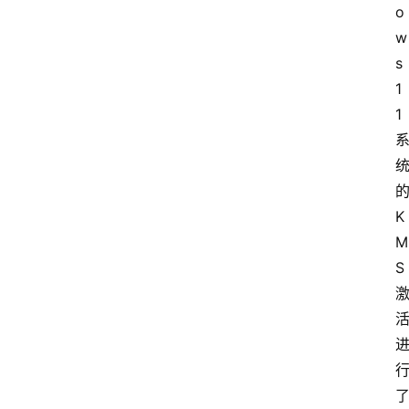
o
w
s
1
1
K
M
S