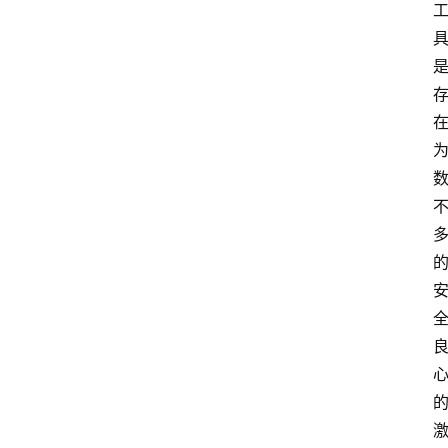
快
捷
指
令
工
具
箱
我
的
项
目