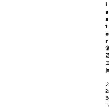
i
v
安
a
卓
t
o
r
I
O
S
扩
展
登录
注册
插
件