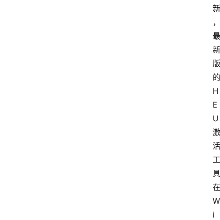
H
E
U 
W
i