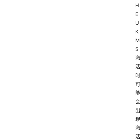
H
E
U 
K
M
S 