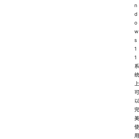
n
d
o
w
s
1
1