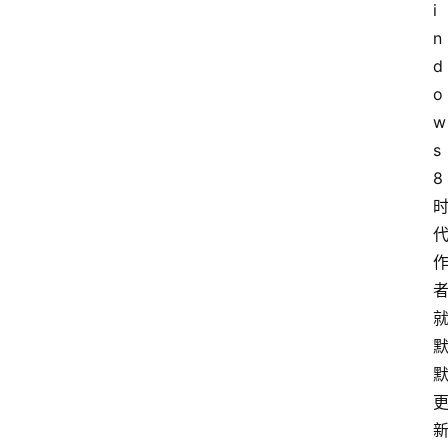
i
n
d
o
w
s
8