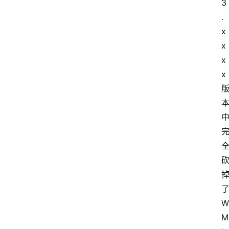
3 
.
x
x
x
x 
W
M