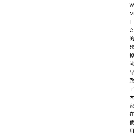
W
M
I
C