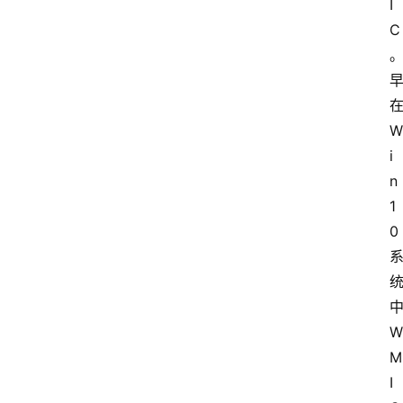
I
C
W
i
n
1
0
W
M
I