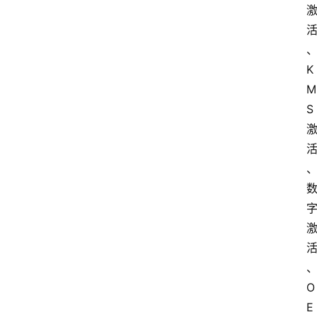
K
M
S
O
E