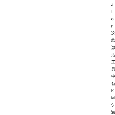
a
t
o
r 
K
M
S