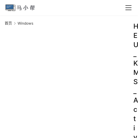
首页
Windows
E
_
K
S
_
A
c
t
i
v