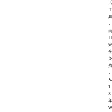
1
3
W