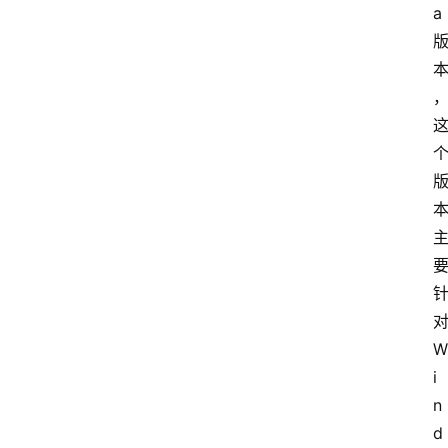
a
W
i
n
d