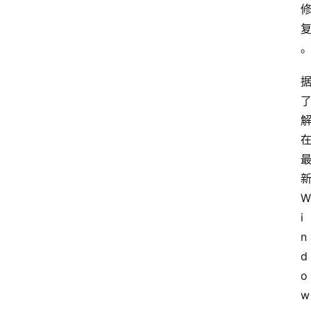
W
i
n
d
o
w