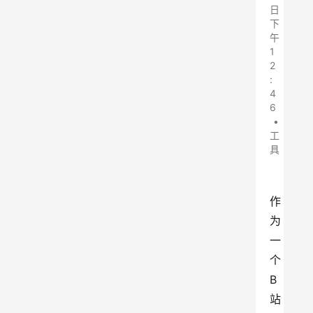
日
下
午
1
2
:
4
6
•
工
具
作
为
一
个
B
站