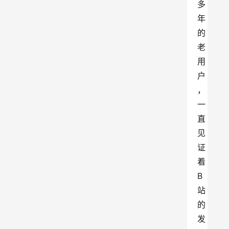
多
年
的
老
用
户
，
一
直
见
证
着
B
站
的
发