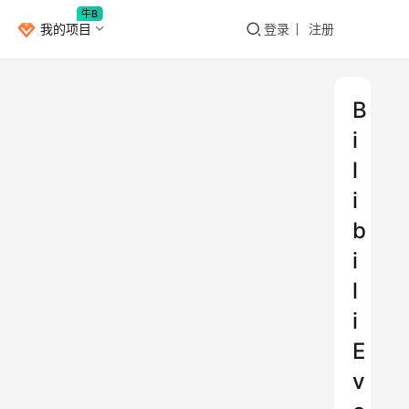
牛B
我的项目
登录
注册
B
i
l
i
b
i
l
i
E
v