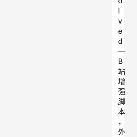
o
l
v
e
d
—
B
站
增
强
脚
本
，
外