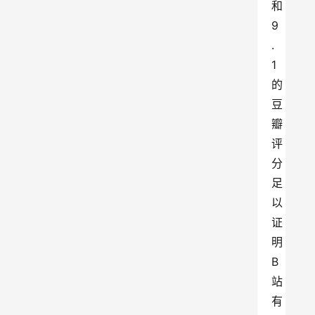
和
9
.
1
的
豆
瓣
评
分
足
以
证
明
B
站
有