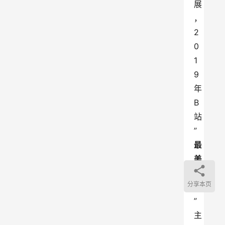
展
，
2
0
1
9
年
B
站
”
最
美
的
分享本页
夜
”
主