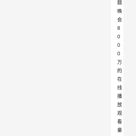
题
晚
会
8
0
0
0
万
的
在
线
播
放
观
看
量