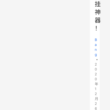
挂
神
器
！
B
a
n
g
•
2
0
2
0
年
1
2
月
2
6