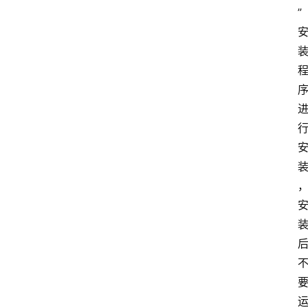
”
首
页
电
脑
安
卓
I