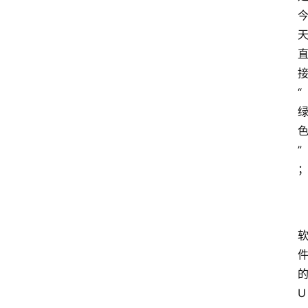
“
”
U