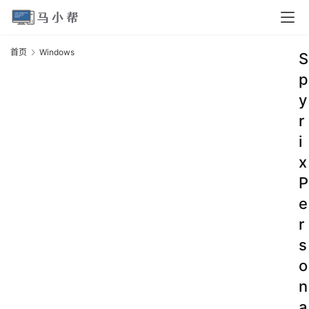
首页
Windows
S
p
y
r
i
x
P
e
r
s
o
n
a