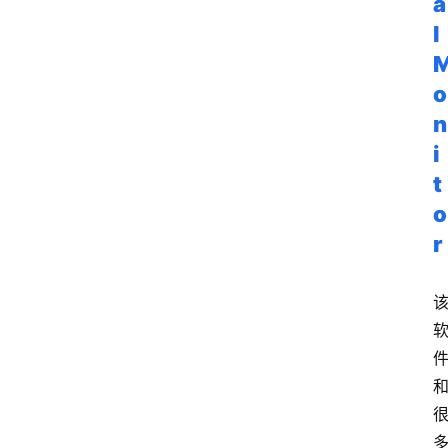
a
l
o
n
i
t
o
r