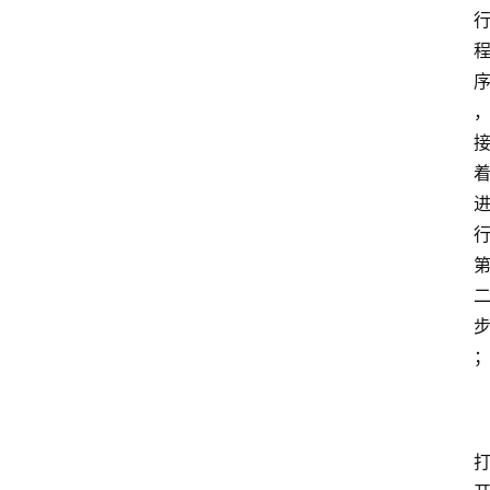
O
S
扩
展
登录
注册
插
件
快
捷
指
令
工
具