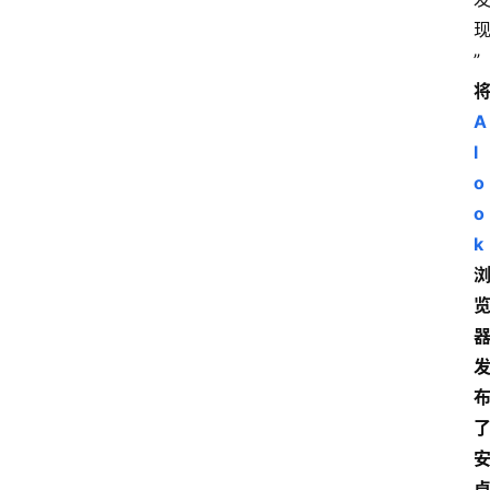
”
A
l
o
o
k