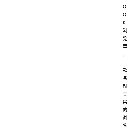
O
O
K