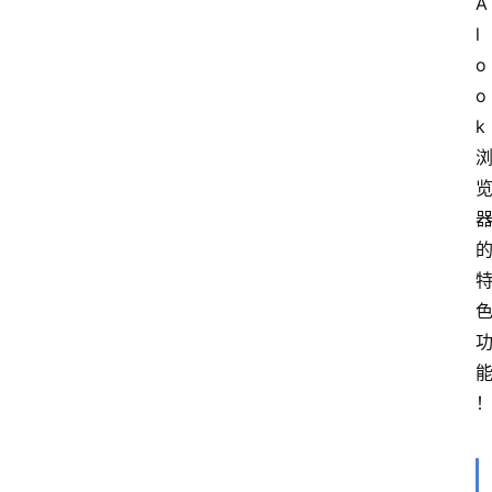
A
l
o
o
k