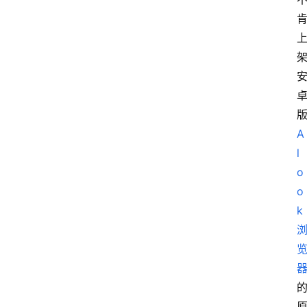
A
l
o
o
k