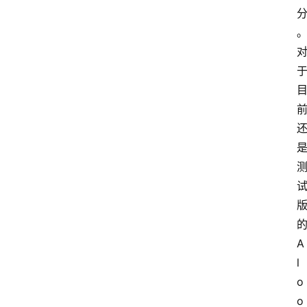
扩
展
登录
注册
插
件
快
捷
指
令
A
工
l
具
o
箱
o