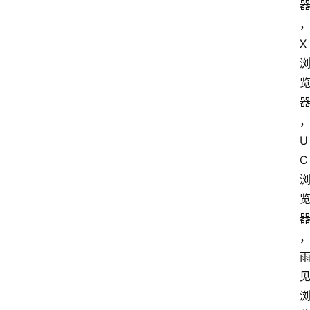
X
U
C