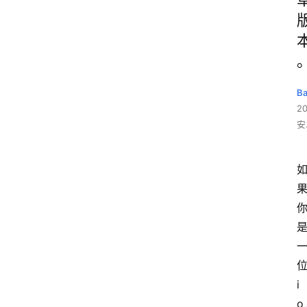
B
2
安
i
o