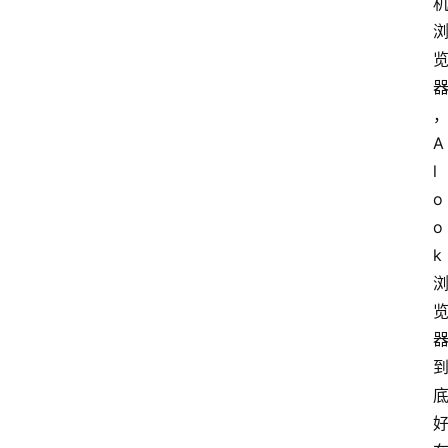
A
l
o
o
k