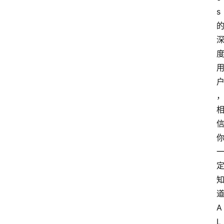
s 
A
L