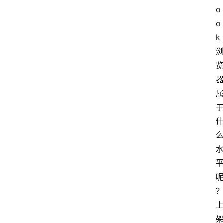
o
o
k