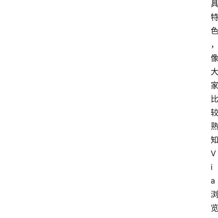
V
i
a