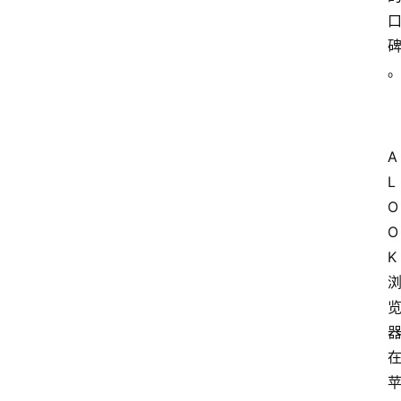
A
L
O
O
K