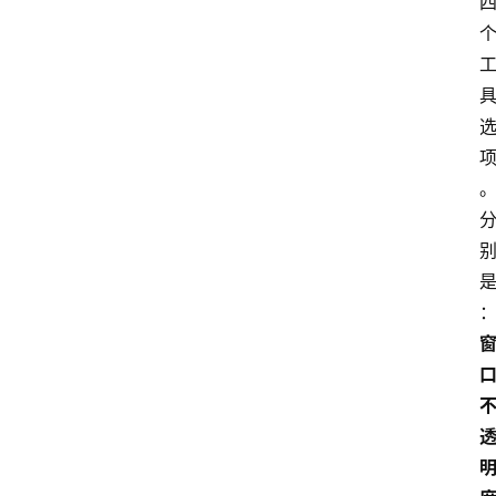
首
页
电
脑
安
卓
I