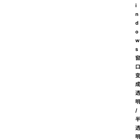
i
n
d
o
w
s
/