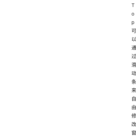
T
o
p