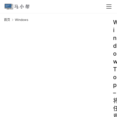
首页
Windows
i
n
d
o
T
o
p
–