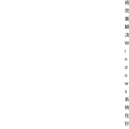
W
i
n
d
o
w
s