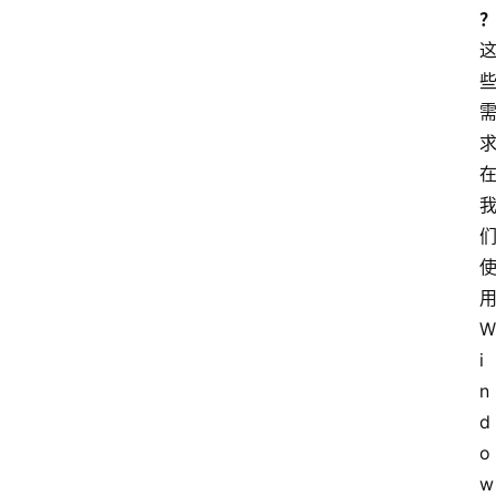
W
i
n
d
o
w