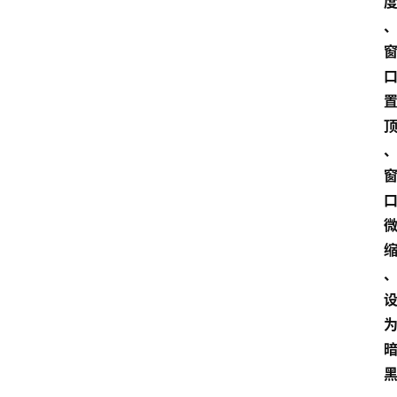
O
S
扩
展
登录
注册
插
件
快
捷
指
令
工
具