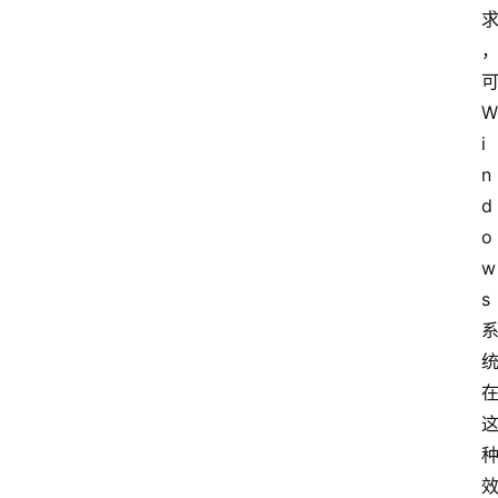
W
i
n
d
o
w
s