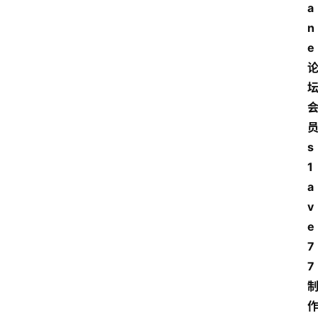
a
n
e
s
1
a
v
e
7
7