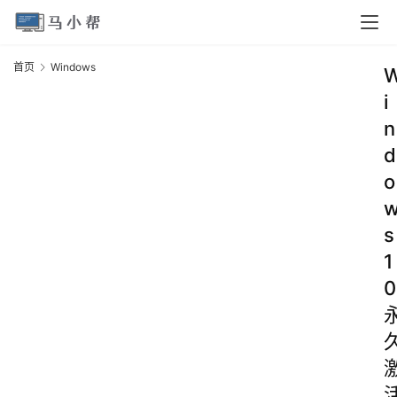
首页
Windows
i
n
d
o
s
1
0