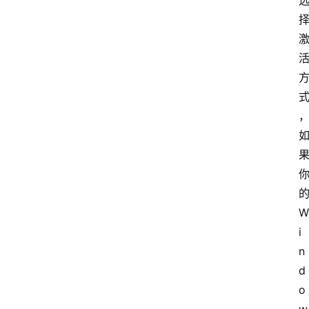
W
i
n
d
o