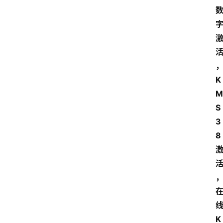
K
M
S
3
8
K