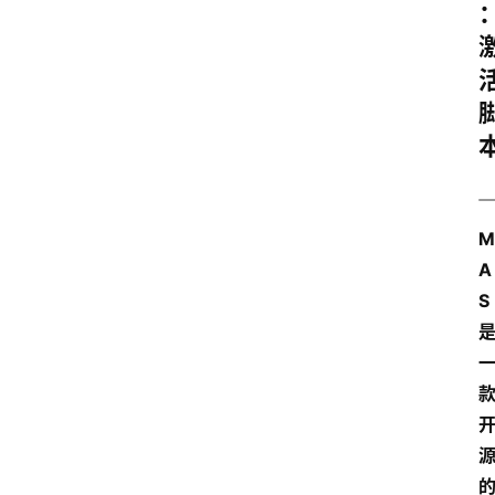
M
A
S