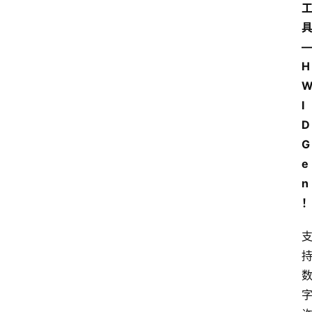
H
I
D
G
e
n