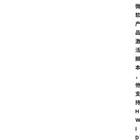
H
I
D