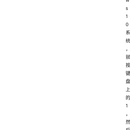
w
s
1
0
1