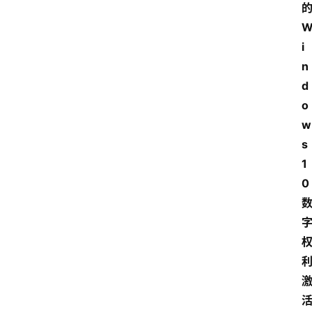
i
n
d
o
w
s 
1
0