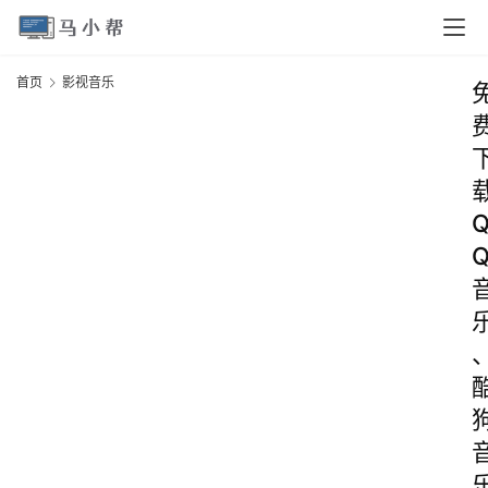
首页
影视音乐