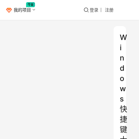
牛B
我的项目
登录
注册
W
i
n
d
o
w
s
快
捷
键