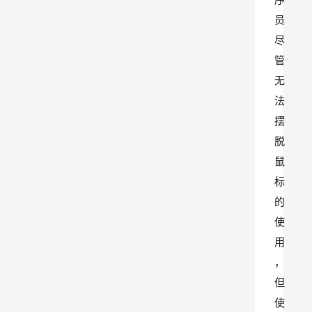
员
尽
管
无
法
摆
脱
鼠
标
的
使
用
，
但
使