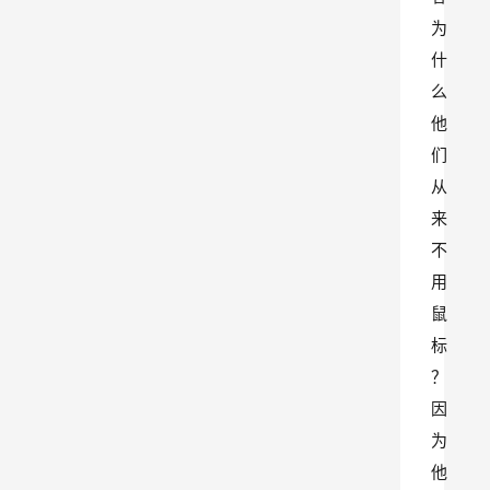
为
什
么
他
们
从
来
不
用
鼠
标
？
因
为
他