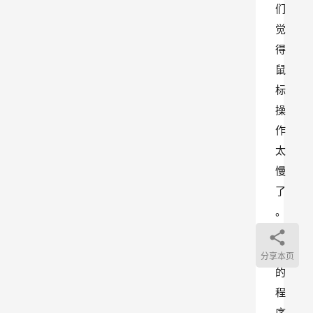
们
觉
得
鼠
标
操
作
太
慢
了
。
真
实
分享本页
的
程
序