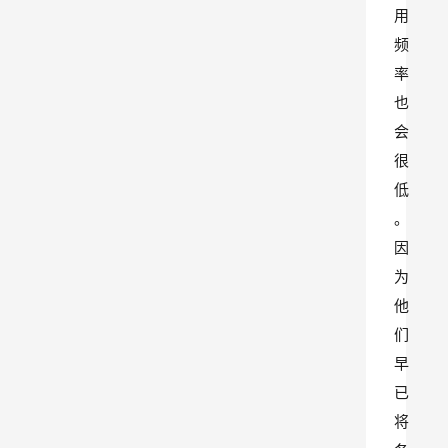
用
频
率
也
会
很
低
。
因
为
他
们
早
已
将