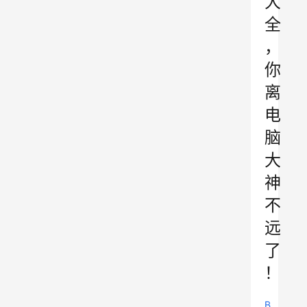
大
全
，
你
离
电
脑
大
神
不
远
了
！
B