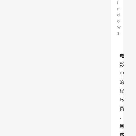
i
n
d
o
w
s
电
影
中
的
程
序
员
、
黑
客