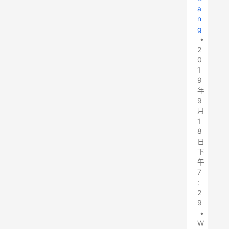
a
n
g
•
2
0
1
9
年
9
月
1
8
日
下
午
7
:
2
9
•
W