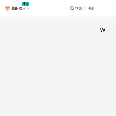
牛B
我的项目
登录
注册
Wind
Win
Window
测试版
220
9月
出现
上微
Wind
BU
B
sider
解决
2021
Previ
8
2200
217
本的
新，