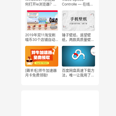
何打开ie浏览器？
Controlle — 在线自
Win11打开ie浏览器
定义控制视频的播放
的方法超级简单！
速度！
2019年双11淘宝刷
锤子壁纸、遥望壁
喵币30个店铺自动
纸，两款高质量壁纸
签到脚本
APP推荐
[薅羊毛]斧牛加速器
百度网盘高速下载方
月卡免费领取!
法，唯一让我用了几
年的方法。