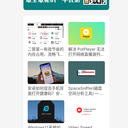
二管家—有效节省的
解决 PotPlayer 无法
内存占用，流畅飞
打开网络直播源列表
起！
问题。
安卓如何双击手机背
SpaceSniffer(磁盘
面打开健康码？安卓
空间分析工具) — 把
手机快速打开健康
你的硬盘整理的明明
码！
白白~~~
Windows11系统如
Video Speed