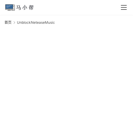
页
首页
UnblockNeteaseMusic
U
电
脑
安
卓
I
O
S
扩