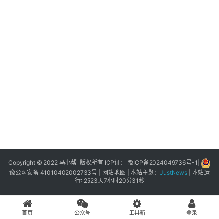
展
登录
注册
插
件
快
捷
指
令
工
具
箱
Copyright © 2022 马小帮 版权所有 ICP证：
豫ICP备2024049736号-1
|
豫公网安备 41010402002733号
|
网站地图
| 本站主题：
JustNews
|
本站运
行: 2523天7小时20分31秒
我
的
首页
公众号
工具箱
登录