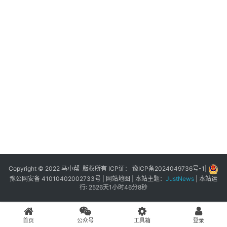
展
登录
注册
插
件
快
捷
指
令
工
具
箱
Copyright © 2022 马小帮 版权所有 ICP证：
豫ICP备2024049736号-1
|
豫公网安备 41010402002733号
|
网站地图
| 本站主题：
JustNews
|
本站运
行: 2526天1小时46分8秒
我
的
首页
公众号
工具箱
登录