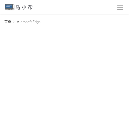
页
首页
Microsoft Edge
M
电
E
脑
安
卓
I
O
S
扩