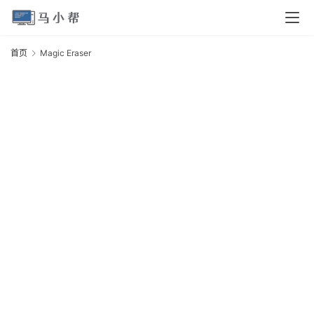
页
首页
Magic Eraser
M
电
E
脑
安
卓
I
O
S
扩