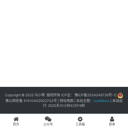
展
登录
注册
插
件
快
捷
指
令
工
具
箱
Copyright © 2022 马小帮 版权所有 ICP证：
豫ICP备2024049736号-1
|
豫公网安备 41010402002733号
|
网站地图
| 本站主题：
JustNews
|
本站运
行: 2525天10小时42分16秒
我
的
首页
公众号
工具箱
登录