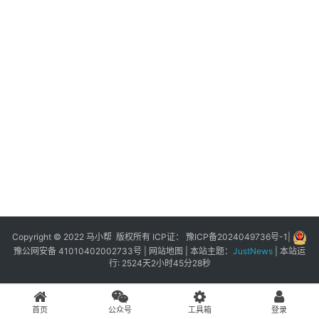
展
登录
注册
插
件
快
捷
指
令
工
具
箱
Copyright © 2022 马小帮 版权所有 ICP证：
豫ICP备2024049736号-1
|
豫公网安备 41010402002733号
|
网站地图
| 本站主题：
JustNews
|
本站运
行: 2524天2小时45分28秒
我
的
首页
公众号
工具箱
登录