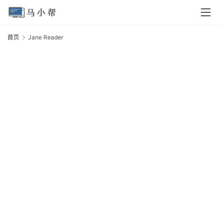
页
首页
Jane Reader
J
电
R
脑
安
卓
I
O
S
扩