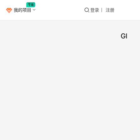
牛B
我的项目
登录
注册
GFPG
分享
AI
6款
超好
2，
用的
GFP
AN
AI工
https
具，
Bang
2023
//repl
绘
年4
cate.
月13
图、
com/
日
写
ence
2
作、