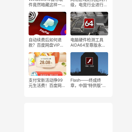
件竟然暗藏这样一款
级，电竞行业进行相
性能监控工具！
关调整
自动续费后如何退
电脑硬件检测工具
款？百度网盘VIP自
AIDA64至尊版永久
动续费后怎么退款？
激活码！
支付宝新活动挣99
Flash——终成终
元生活费！百度网盘
章，中国“特供版”成
七周年超级会员仅需
为清流！
188元！