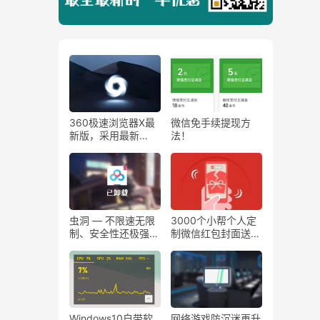
360极速浏览器X最
微信免手续提现方
新版，采用最新
法！
Chromium 95内
核，64位版本！
虫洞 — 不限速无限
3000个小帮个人定
制、安全性还极强的
制微信红包封面送给
文件分享网盘
大家！
Windows10自带软
网络游戏防沉迷再升