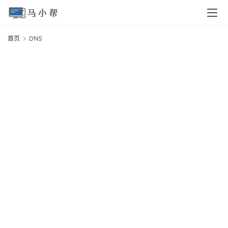
页
首页
DNS
电
脑
安
卓
I
O
S
扩