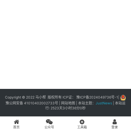
展
登录
注册
插
件
快
捷
指
令
工
具
箱
Copyright © 2022 马小帮 版权所有 ICP证：
豫ICP备2024049736号-1
|
豫公网安备 41010402002733号
|
网站地图
| 本站主题：
JustNews
|
本站运
行: 2523天3小时36分0秒
我
的
首页
公众号
工具箱
登录