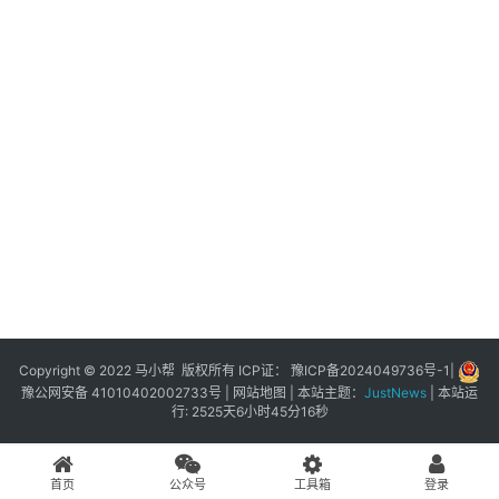
展
登录
注册
插
件
快
捷
指
令
工
具
箱
Copyright © 2022 马小帮 版权所有 ICP证：
豫ICP备2024049736号-1
|
豫公网安备 41010402002733号
|
网站地图
| 本站主题：
JustNews
|
本站运
行: 2525天6小时45分16秒
我
的
首页
公众号
工具箱
登录