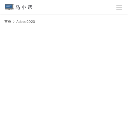
页
首页
Adobe2020
A
电
脑
安
卓
I
O
S
扩