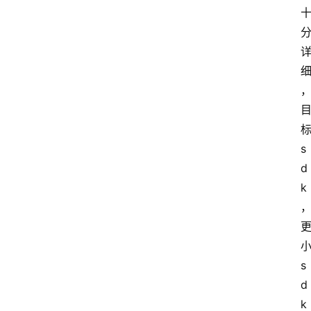
s
d
k
s
d
k