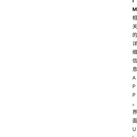
I
M
A
P
P
U