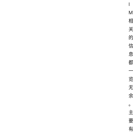
首
I
页
M
电
脑
安
卓
I
O
S
扩