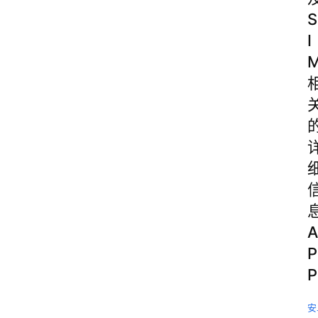
S
I
A
P
P
安