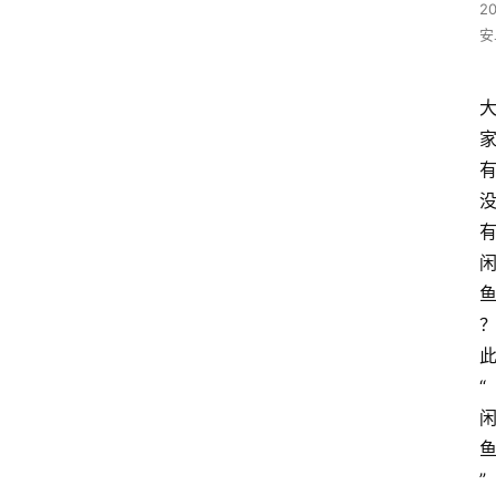
2
安
“
”