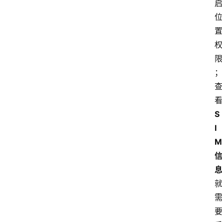
S
I
M