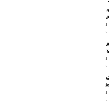
展
登录
注册
插
件
快
捷
指
令
工
具
箱
我