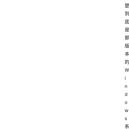
W
i
n
d
o
w
s