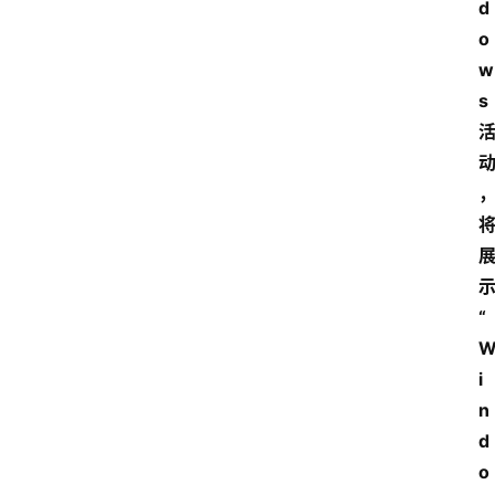
d
o
w
s
“
i
n
d
o