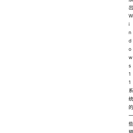
W
i
n
d
o
w
s 
1
1