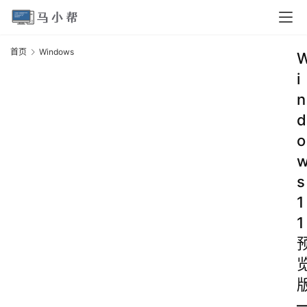
首页
Windows
i
n
d
o
s
1
1