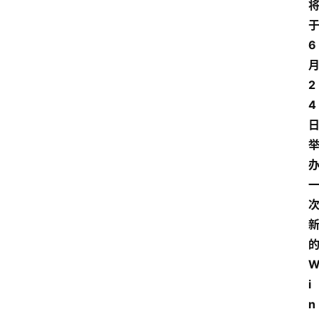
6
2
4
i
n