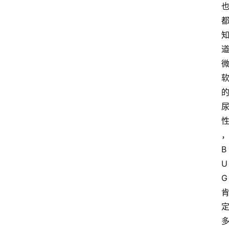
我
的
项
目
B
U
G