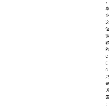
C
E
O