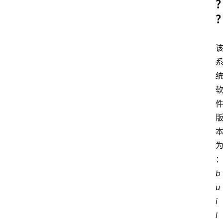
b
u
i
l