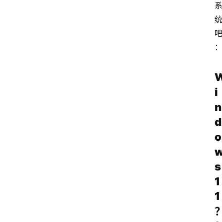
i
n
d
o
s
1
1