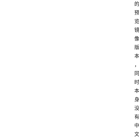
首
页
电
脑
安
卓
I
O
S