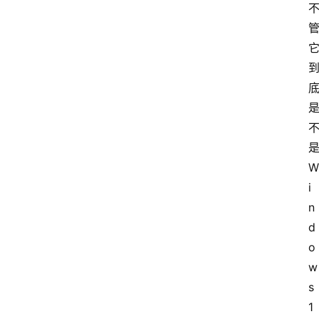
W
i
n
d
o
w
s 
1