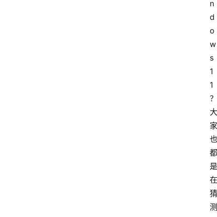
n
d
o
w
s 
1
1 