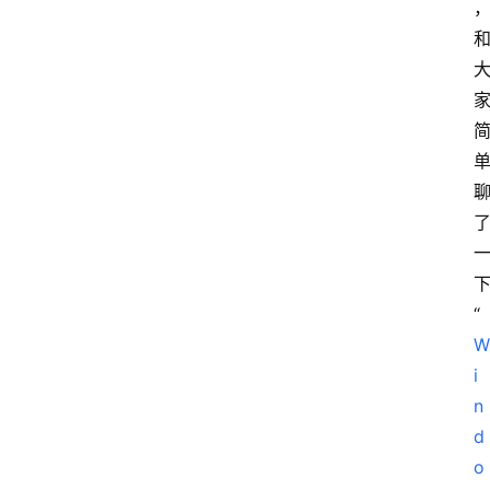
“
W
i
n
d
o