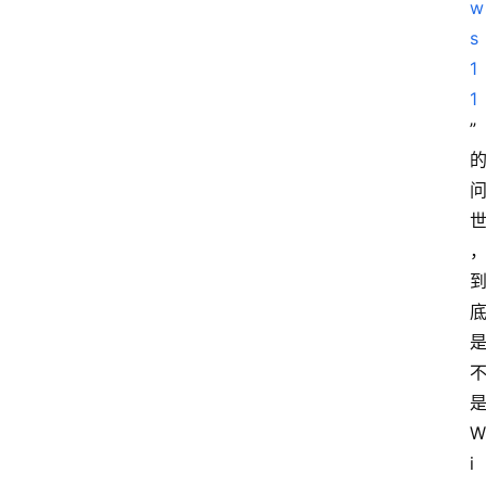
w
s 
1
1
”
W
i