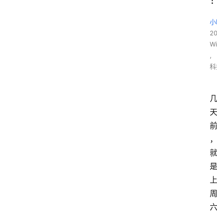
小
2
W
,
科