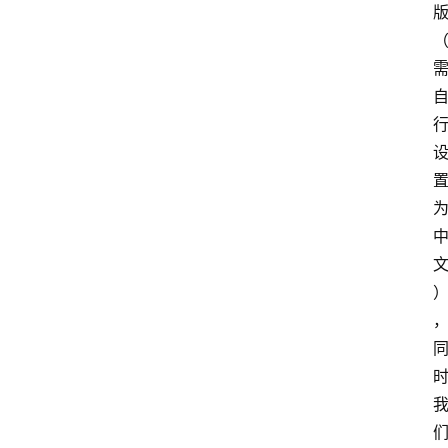
扩
展
登录
注册
插
件
快
捷
指
令
工
具
箱