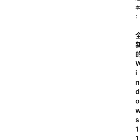
i
n
d
o
s
1
1