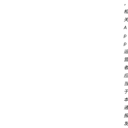
A
p
p