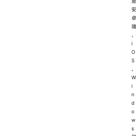
i
O
S
W
i
n
d
o
w
s