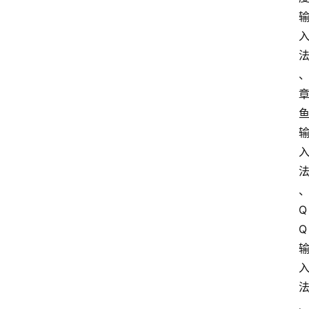
O
S
扩
展
登录
注册
插
件
快
捷
Q
指
令
Q
工
具