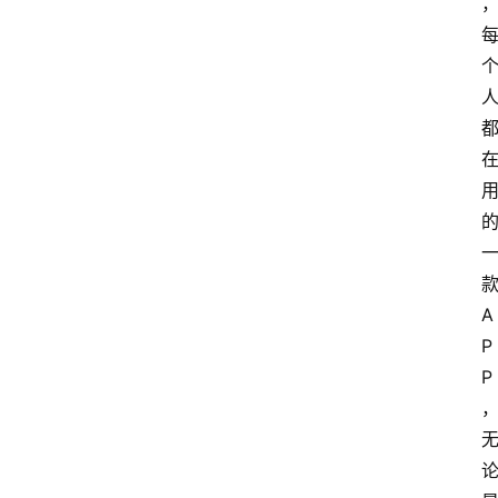
A
P
P