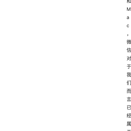
M
a
c