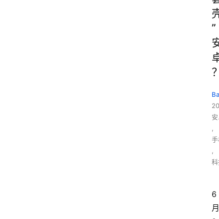
”
B
2
安
,
手
,
科
6