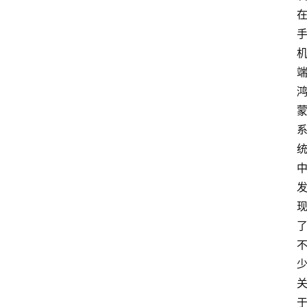
电
脑
安
卓
I
O
S
扩
展
登录
注册
插
件