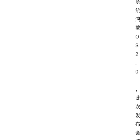
O
S 
2
.
0