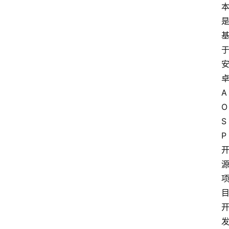
A
O
S
P 