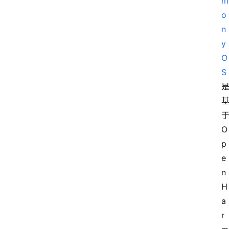
m
o
n
y
O
S
于
O
p
e
n
H
a
r