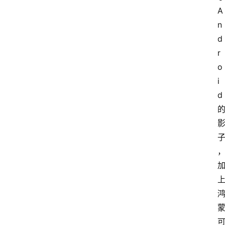
A
n
快
捷
d
指
r
令
o
i
d
工
具
箱
我
的
项
目