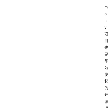
r
m
o
n
y 