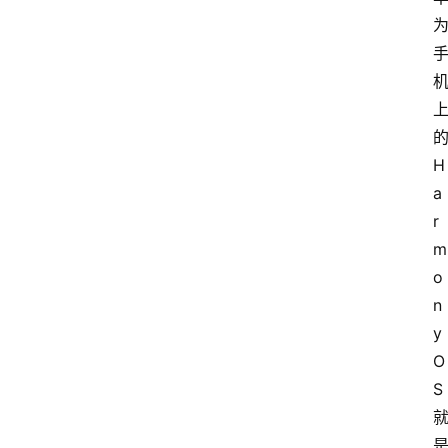
H
a
r
m
o
n
y
O
S 