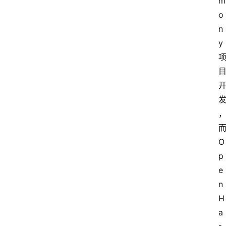
m
o
n
y 
O
p
e
n
H
a