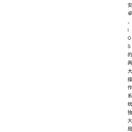
i
O
S