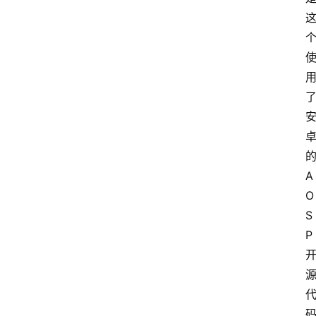
A
O
S
P