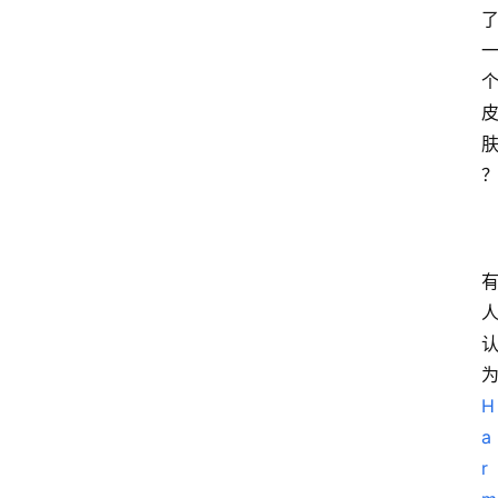
H
a
r