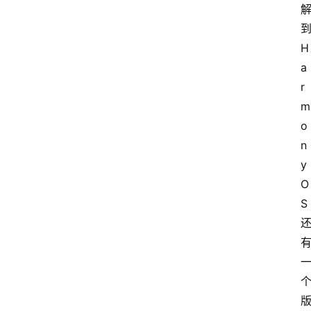
到
H
a
r
m
o
n
y
O
S 