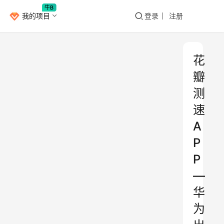
牛B
我的项目
登录
注册
花
瓣
测
速
A
P
P
—
华
为