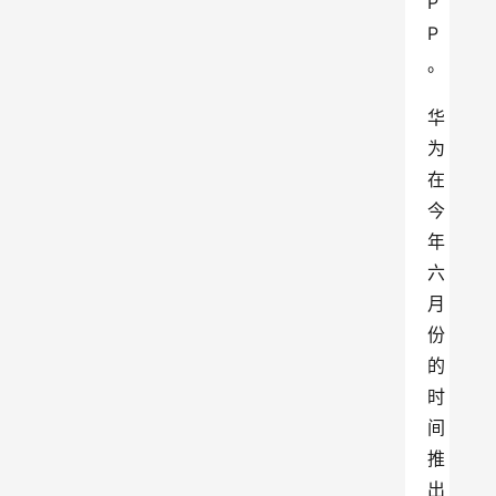
P
P
。
华
为
在
今
年
六
月
份
的
时
间
推
出