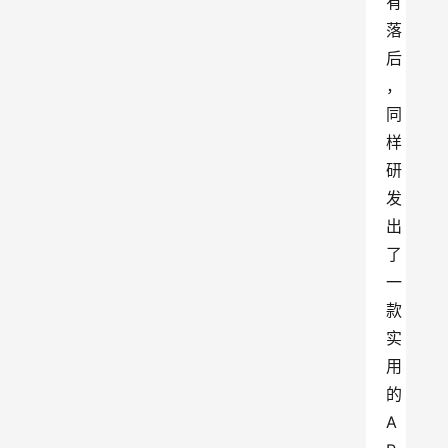
有
落
后
，
同
样
研
发
出
了
一
款
实
用
的
A