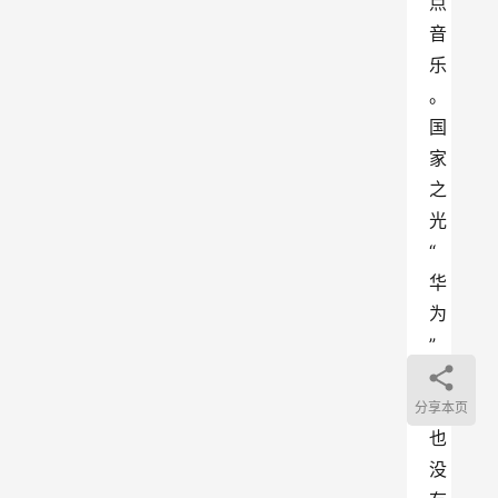
点
音
乐
。
国
家
之
光
“
华
为
”
当
然
分享本页
也
没