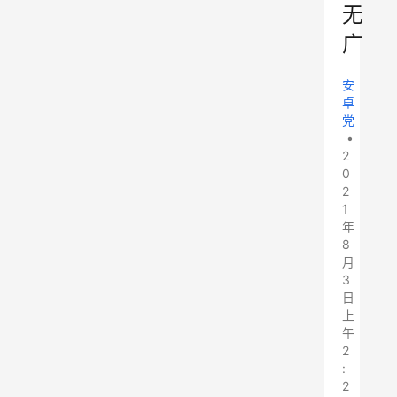
无
广
安
卓
党
•
2
0
2
1
年
8
月
3
日
上
午
2
:
2