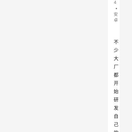
4
•
安
卓
不
少
大
厂
都
开
始
研
发
自
己