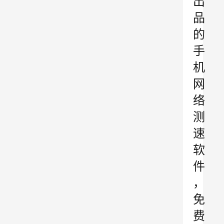
出
品
的
手
机
网
络
测
速
软
件
，
免
费