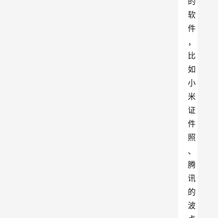
的
软
件
，
比
如
小
米
证
件
照
、
腾
讯
的
波