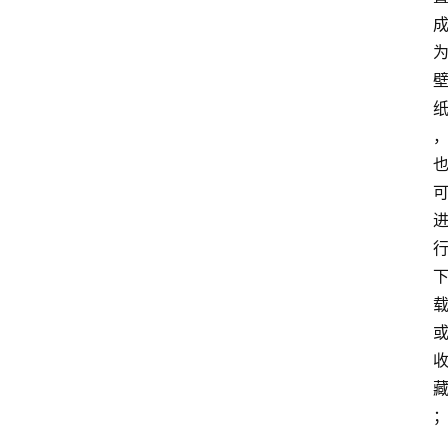
扩
展
登录
注册
插
件
快
捷
指
令
工
具
箱