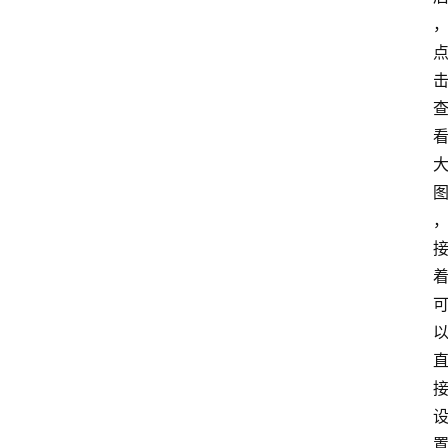
首
页
电
脑
安
卓
I
O
S