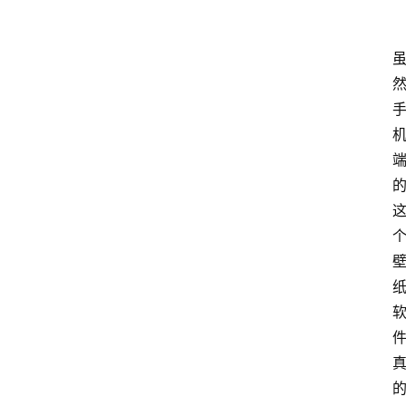
我
的
项
目