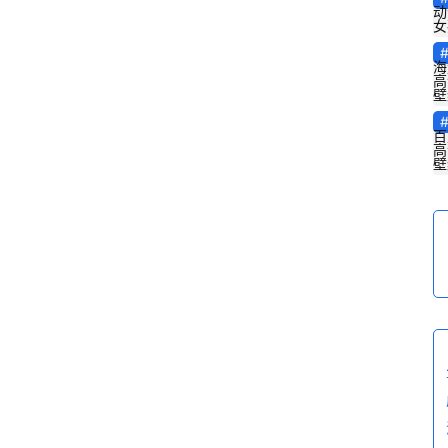
动
女
海
高
壁
百
高
壁