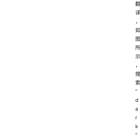
“
d
a
r
k
”