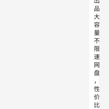
出
品
大
容
量
不
限
速
网
盘
，
性
价
比