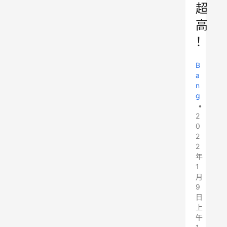
超
高
！
B
a
n
g
•
2
0
2
2
年
1
月
9
日
上
午