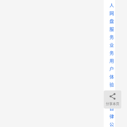
人
网
盘
服
务
业
务
用
户
体
验
保
障
分享本页
自
律
公