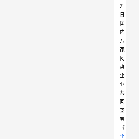
7
日 
国
内
八
家
网
盘
企
业
共
同
签
署
《
个