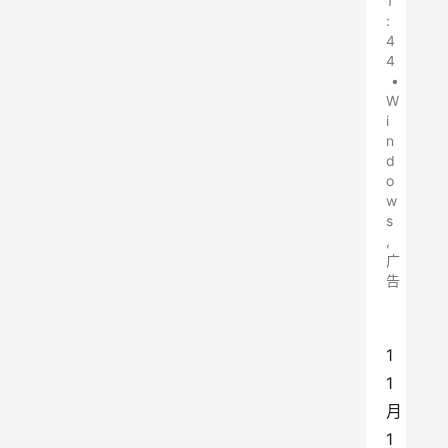
1
:
4
4
•
W
i
n
d
o
w
s
,
广
告
1
1
月
1