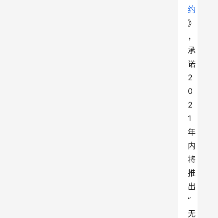
约
》
，
承
诺
2
0
2
1
年
内
将
推
出
“
无