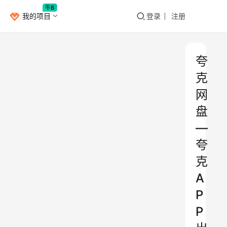
牛B
我的项目
登录
注册
夸
克
网
盘
—
夸
克
A
P
P