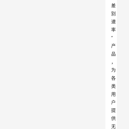
差
别
速
率
”
产
品
，
为
各
类
用
户
提
供
无