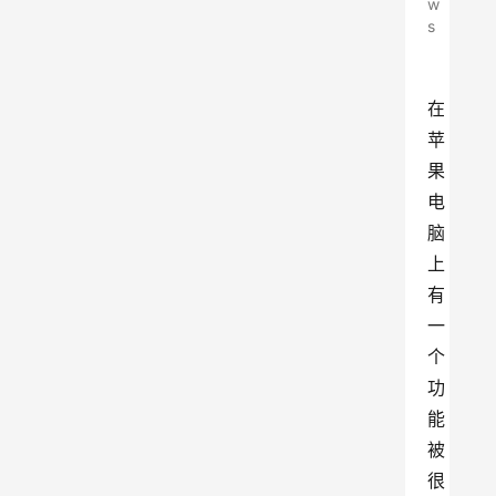
w
s
在
苹
果
电
脑
上
有
一
个
功
能
被
很