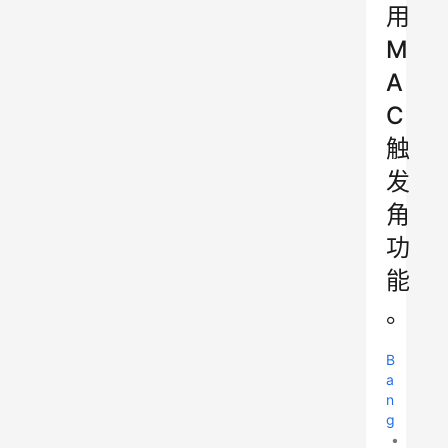
用
M
A
C
触
发
角
功
能
。
B
a
n
g
•