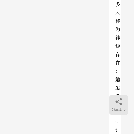
多
人
称
为
神
级
存
在
：
触
发
角
(
分享本页
H
o
t 