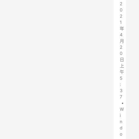
2
0
2
1
年
4
月
2
0
日
上
午
5
:
3
7
•
W
i
n
d
o