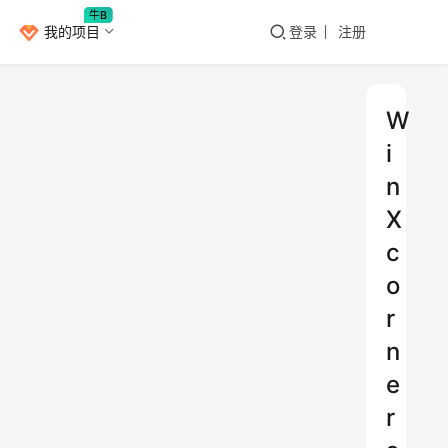
牛B
我的项目
登录
注册
W
i
n
X
c
o
r
n
e
r