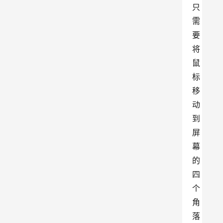
只
需
要
将
鼠
标
移
动
到
屏
幕
的
四
个
角
落