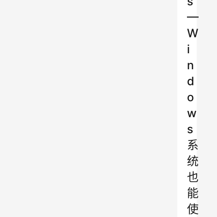
s
—
W
i
n
d
o
w
s
系
统
也
能
使