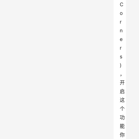
C
o
r
n
e
r
s
) 
，
开
启
这
个
功
能
你