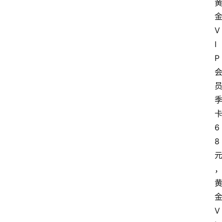
V
I
P
6
8
V