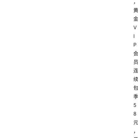
V
I
P
5
8