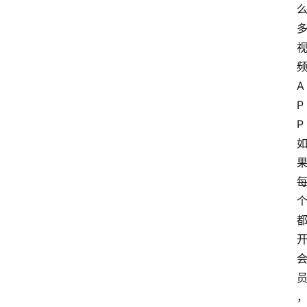
A
P
P