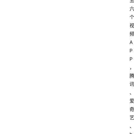
A
P
P