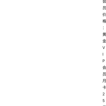
V
I
P
2
5