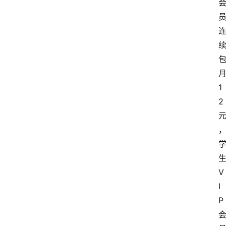
快
捷
指
令
1
工
2
具
箱
我
的
V
项
I
目
P