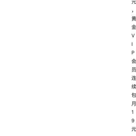
V
I
P
1
9