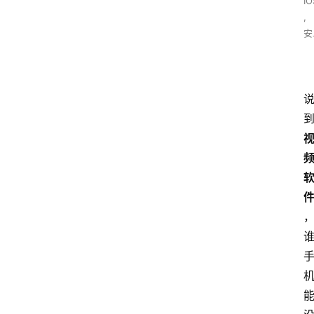
IO
,
安