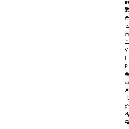
V
I
P