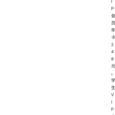
I
脑
P
安
卓
2
4
I
O
8
S
扩
展
V
登录
注册
插
I
件
P