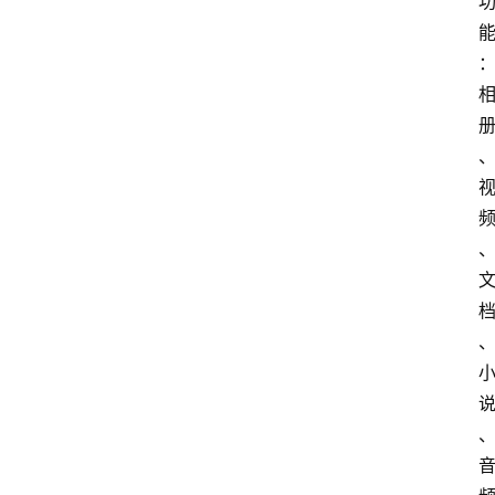
首
页
电
脑
安
卓
I
O
S