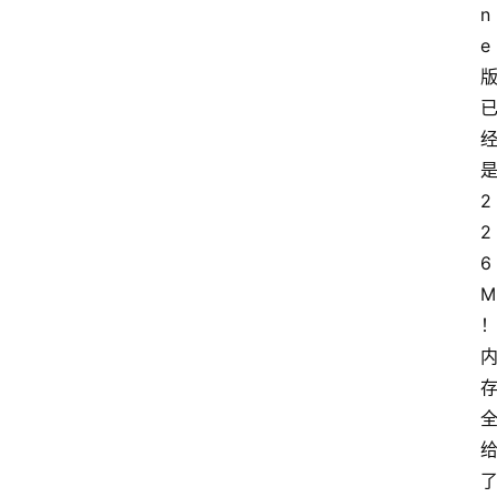
n
e
2
2
6
M