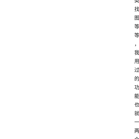
我
的
项
目