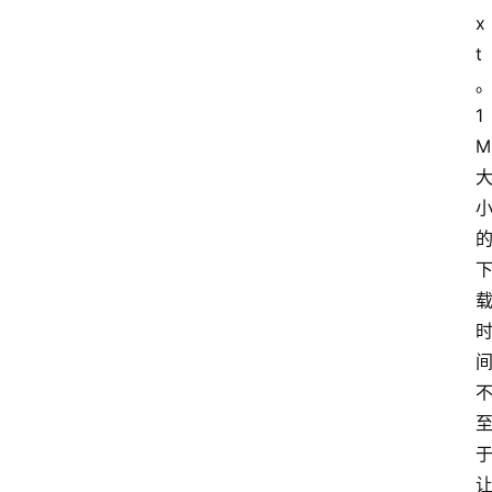
x
t 
1
M