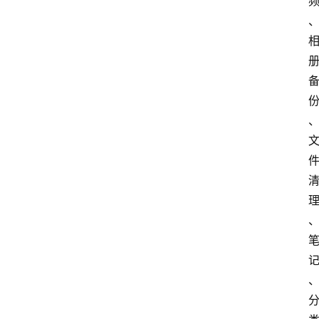
扩
展
登录
注册
插
件
快
捷
指
令
工
具
箱