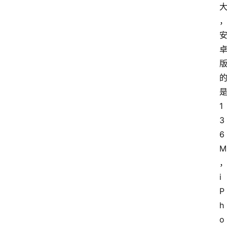
1
3
6
M
i
P
h
o