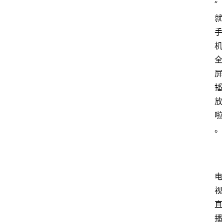
”
I
O
S
扩
展
登录
注册
插
件
快
捷
指
令
工