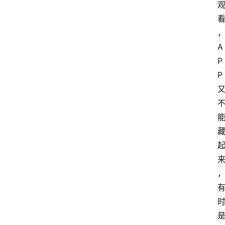
A
P
P