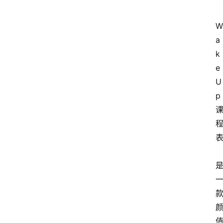
箱
W
a
我
k
的
e
项
目
U
p