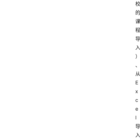
E
x
c
e
l