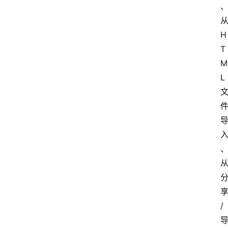
H
T
首
M
页
L
电
脑
安
卓
/
I