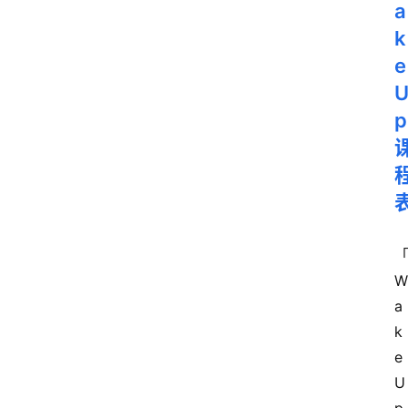
a
k
e
p
「
W
a
k
e
U