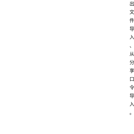
O
S
扩
展
登录
注册
插
件
快
捷
指
令
工
具