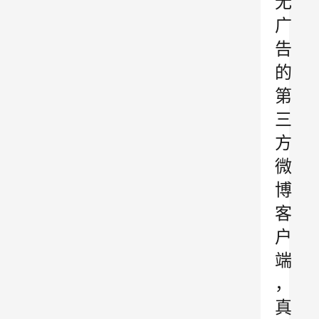
无
广
告
的
第
三
方
微
博
客
户
端
，
真