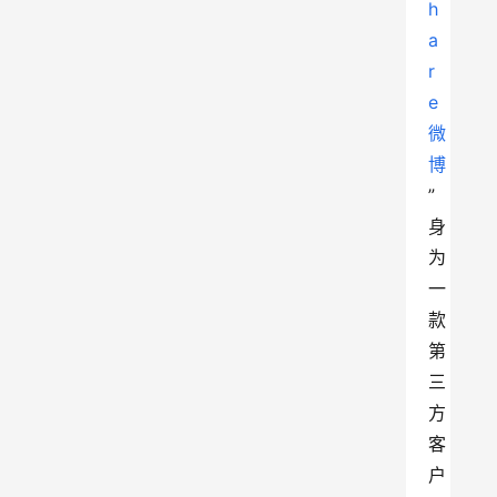
h
a
r
e
微
博
”
身
为
一
款
第
三
方
客
户