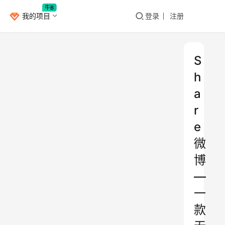
牛B
我的项目
登录
注册
S
h
a
r
e
微
博
—
一
款