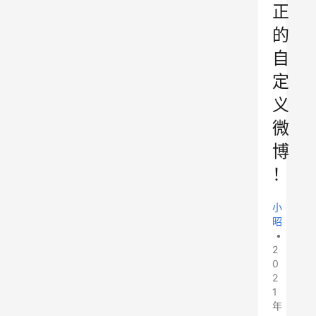
正
的
自
定
义
微
博
！
小
昭
•
2
0
2
1
年