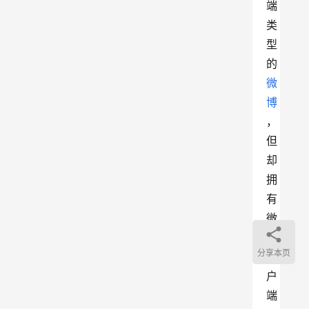
端
类
型
的
微
博
，
但
却
拥
有
微
博
分享本页
客
户
端