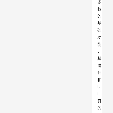
多
数
的
基
础
功
能
，
其
设
计
和
U
I
真
的