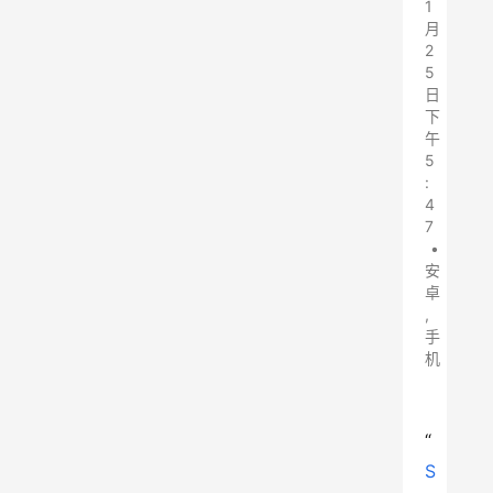
1
月
2
5
日
下
午
5
:
4
7
•
安
卓
,
手
机
“
S