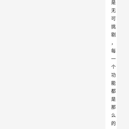
是
无
可
挑
剔
，
每
一
个
功
能
都
是
那
么
的