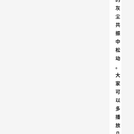
灰
尘
共
振
中
松
动
。
大
家
可
以
多
播
放
几