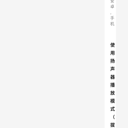
安
卓
,
手
机
使
用
扬
声
器
播
放
模
式
（
拔