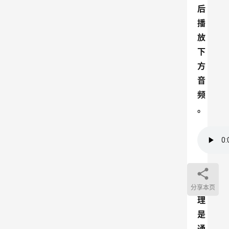
后
播
放
下
方
音
频
。
原
分享本页
理
是
通