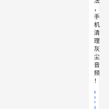
法
，
手
机
清
理
灰
尘
音
频
！
B
a
n
g