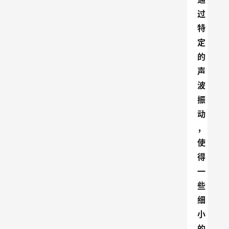
过
特
定
的
声
波
振
动
，
使
得
一
些
细
小
的