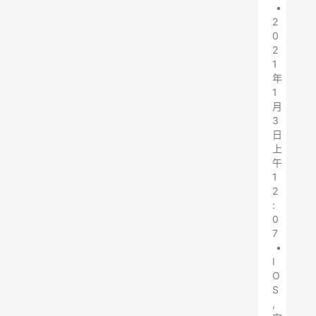
•
2
0
2
1
年
1
月
3
日
上
午
1
2
:
0
7
•
I
O
S
,