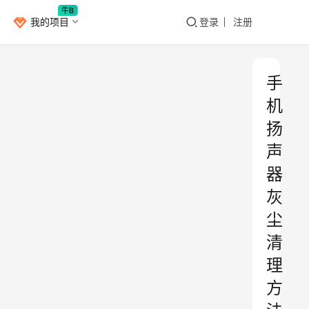
牛B
我的项目
登录
注册
手
机
扬
声
器
灰
尘
清
理
方