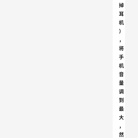
掉
耳
机
）
，
将
手
机
音
量
调
到
最
大
，
然