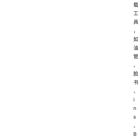
i
n
s
B