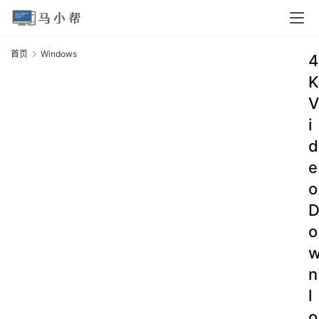
首页
Windows
4
K
V
i
d
e
o
o
n
l
o