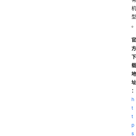
具
箱
我
的
项
目
h
t
t
p
s