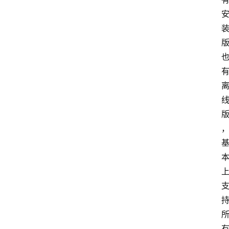
I
O
S
扩
展
登录
注册
插
件
快
捷
指
令
工