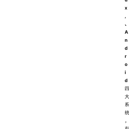
x
,
A
n
首
d
页
r
o
i
电
脑
d
安
卓