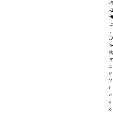
4
K 
V
i
d
e
o 