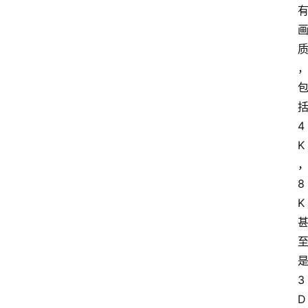
4
K
8
K
3
D