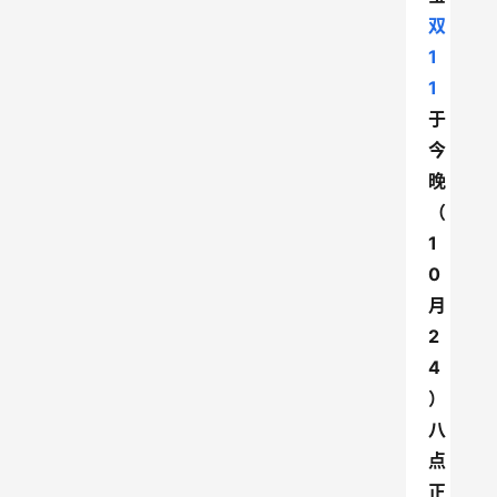
双
1
1
于
今
晚
（
1
0
月
2
4
）
八
点
正