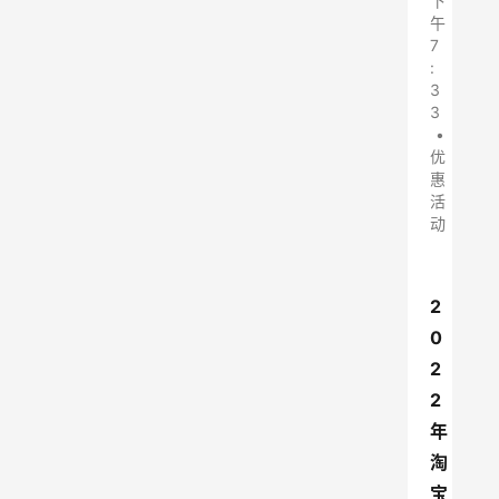
下
午
7
:
3
3
•
优
惠
活
动
2
0
2
2
年
淘
宝