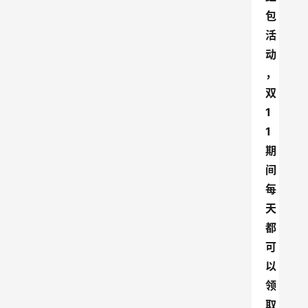
包
活
动
，
双
1
1
期
间
每
天
都
可
以
领
取