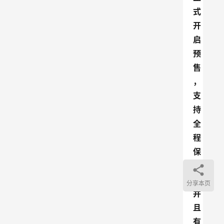
式
开
启
预
售
，
支
持
全
程
保
价
，
分享本页
并
且
有