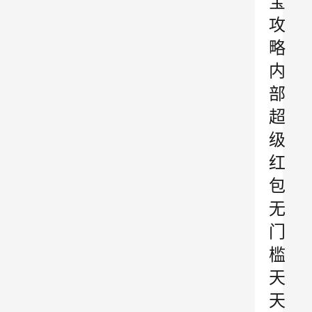
宝
攻
略
内
部
超
级
红
包
无
门
槛
天
天