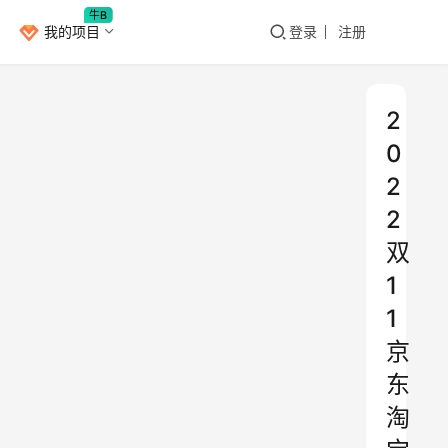
牛B
我的项目
登录
注册
2
0
2
2
双
1
1
京
东
淘