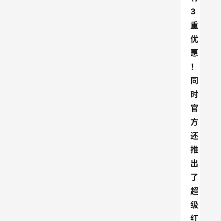
3
重
优
惠
！
同
时
官
方
还
推
出
了
超
级
红