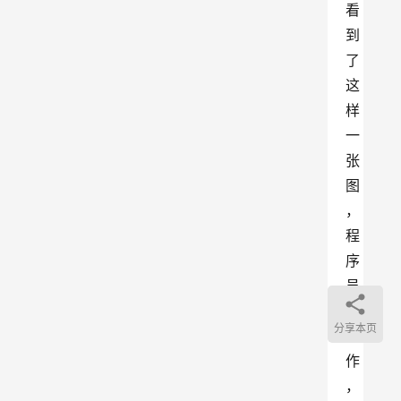
看
到
了
这
样
一
张
图
，
程
序
员
找
分享本页
工
作
，