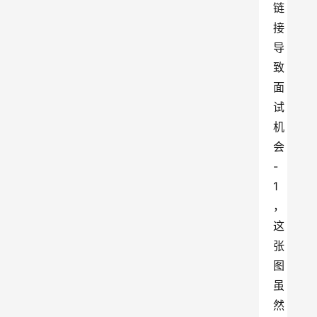
链
接
导
致
面
试
机
会
-
1 
，
这
张
图
虽
然