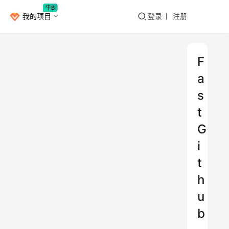
牛B
我的项目
登录
注册
F
a
s
t
G
i
t
h
u
b