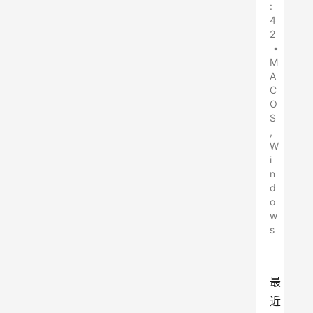
:
4
2
•
M
A
C
O
S
,
W
i
n
d
o
w
s
最
近