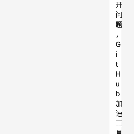
开
问
题
，
G
i
t
H
u
b
加
速
工
具