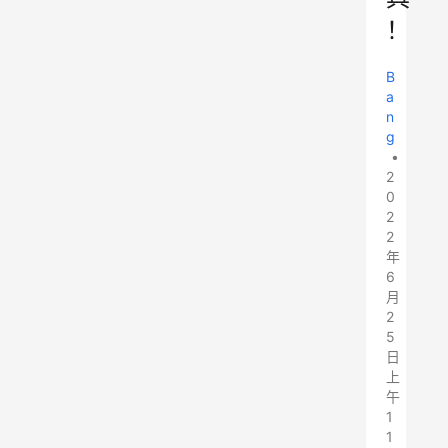
！
B
a
n
g
•
2
0
2
2
年
6
月
2
5
日
上
午
1
1