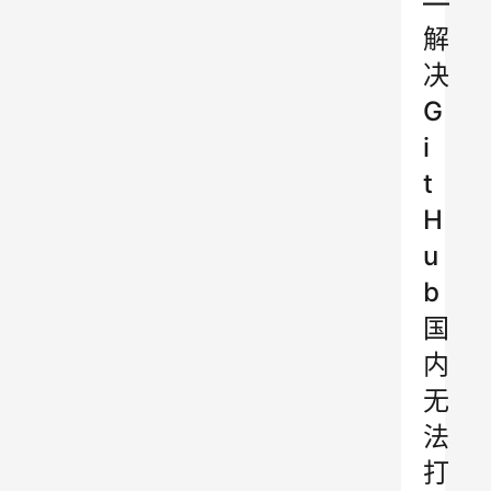
—
解
决
G
i
t
H
u
b
国
内
无
法
打