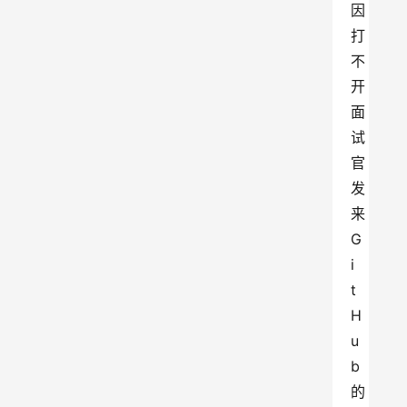
因
打
不
开
面
试
官
发
来
G
i
t
H
u
b
的