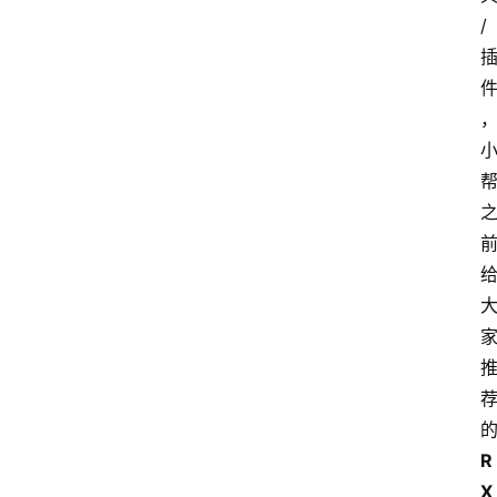
/
R
X