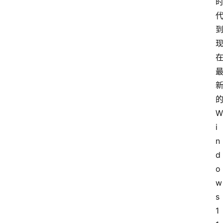
W
i
n
d
o
w
s
1