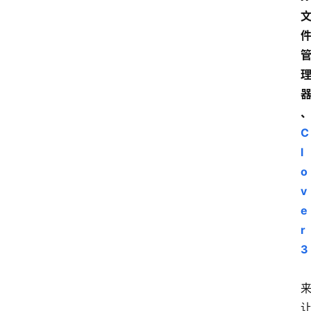
器
C
l
o
v
e
r 
3