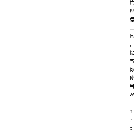
W
i
n
d
o