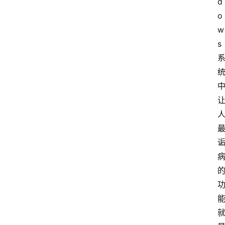
d
o
w
s