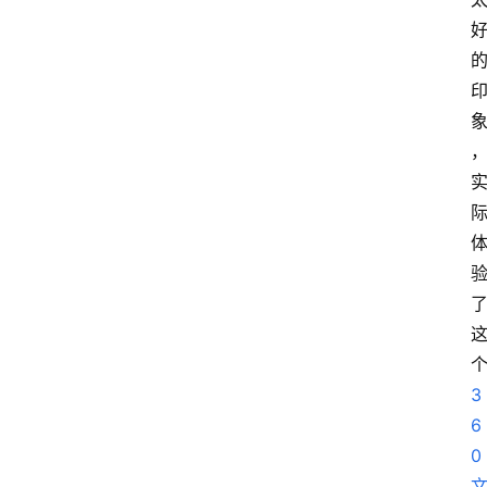
扩
展
登录
注册
插
件
快
捷
指
令
工
3
具
6
箱
0