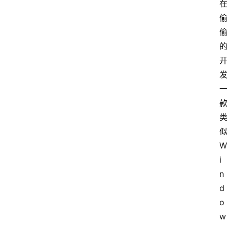
W
i
n
d
o
w