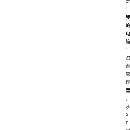
”
“
X
P