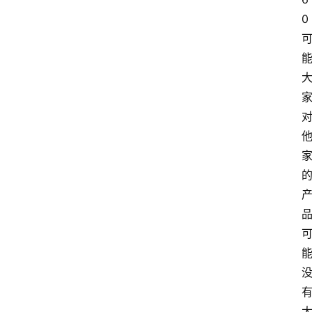
0
首
页
电
脑
安
卓
I
O
S