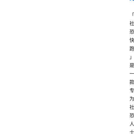
快
捷
指
令
工
具
箱
我
的
项
目