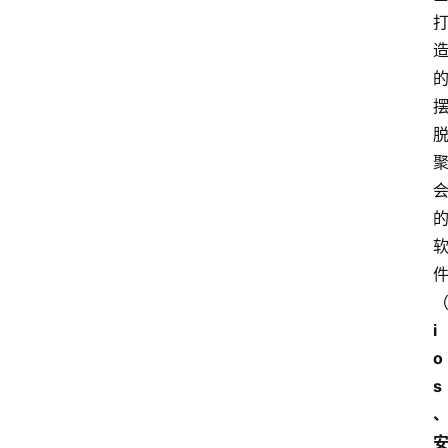
i
o
s