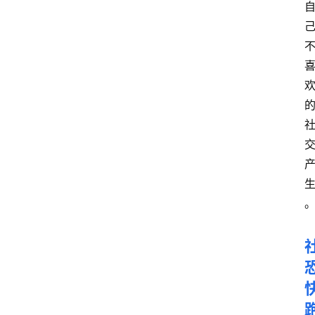
电
脑
安
卓
I
O
S
扩
展
登录
注册
插
件