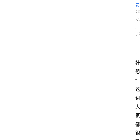
安
2
安
,
手
“
”