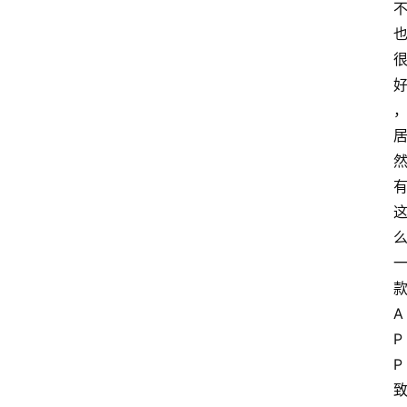
A
P
P