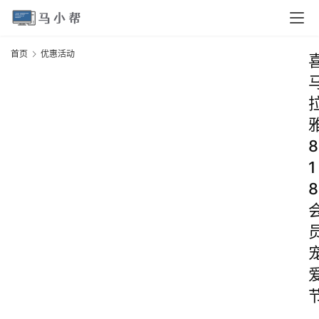
首页
优惠活动
8
1
8