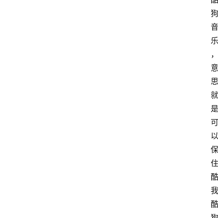
首
页
电
脑
安
卓
I
O
S