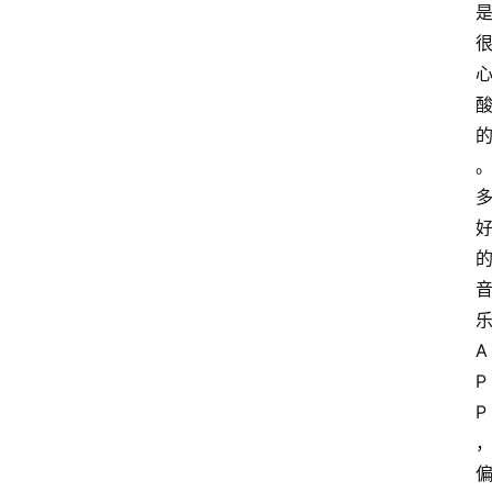
A
P
P