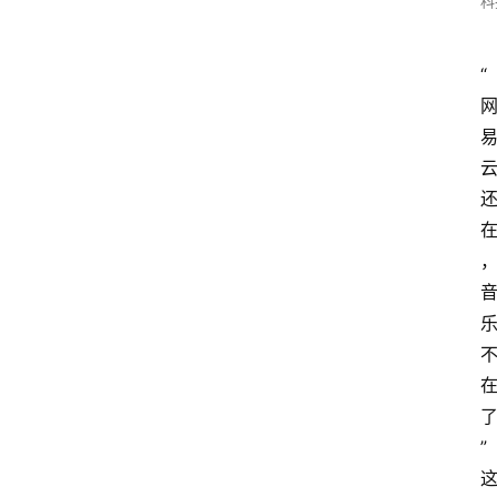
科
“
”