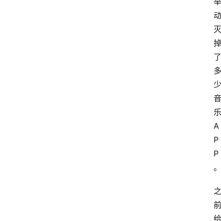
A
P
P