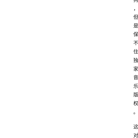
扩
展
登录
注册
插
件
快
捷
指
令
工
具
箱