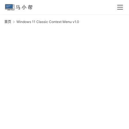
页
首页
Windows 11 Classic Context Menu v1.0
W
电
1
脑
C
C
M
安
v
卓
I
O
S
扩