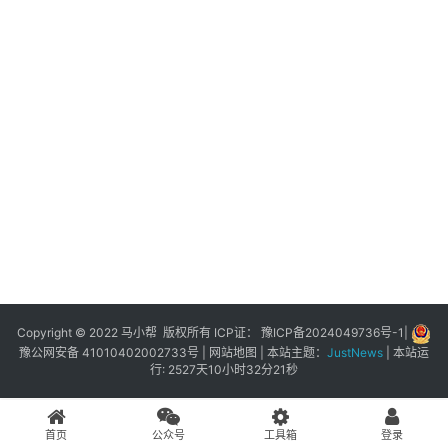
展
登录
注册
插
件
快
捷
指
令
工
具
箱
Copyright © 2022 马小帮 版权所有 ICP证：
豫ICP备2024049736号-1
|
豫公网安备 41010402002733号
|
网站地图
| 本站主题：
JustNews
|
本站运
行: 2527天10小时32分21秒
我
的
首页
公众号
工具箱
登录