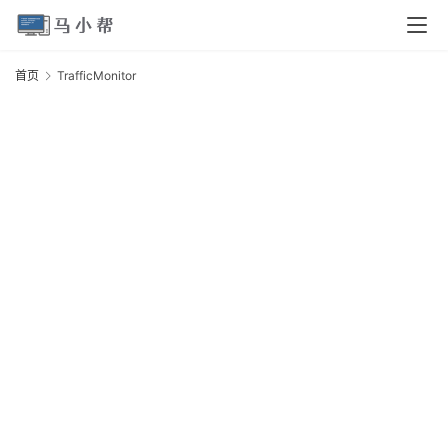
页
首页
TrafficMonitor
T
电
脑
安
卓
I
O
S
扩