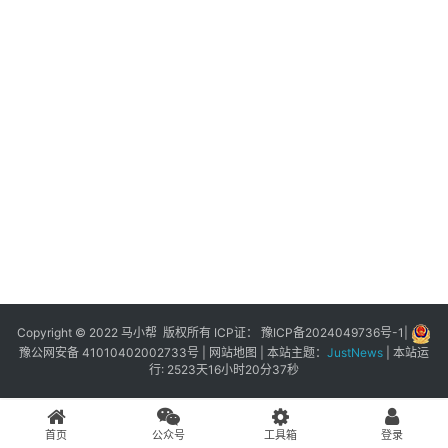
展
登录
注册
插
件
快
捷
指
令
工
具
箱
Copyright © 2022 马小帮 版权所有 ICP证：
豫ICP备2024049736号-1
|
豫公网安备 41010402002733号
|
网站地图
| 本站主题：
JustNews
|
本站运
行: 2523天16小时20分37秒
我
的
首页
公众号
工具箱
登录