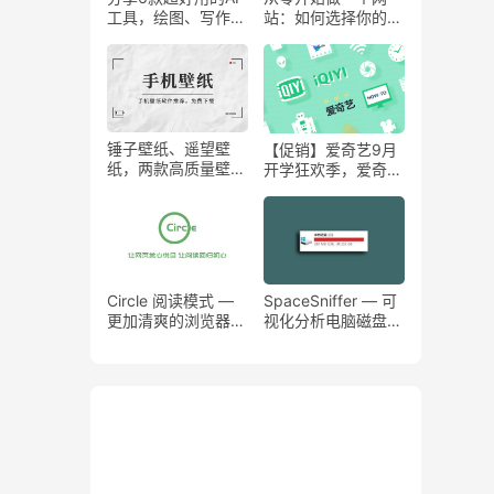
工具，绘图、写作、
站：如何选择你的域
文本转语音、照片修
名？
复全都是免费的！
锤子壁纸、遥望壁
【促销】爱奇艺9月
纸，两款高质量壁纸
开学狂欢季，爱奇艺
APP推荐
年费会员限时五折送
一年京东VIP！
Circle 阅读模式 —
SpaceSniffer — 可
更加清爽的浏览器阅
视化分析电脑磁盘内
读插件
存，瞬间找到废弃文
件