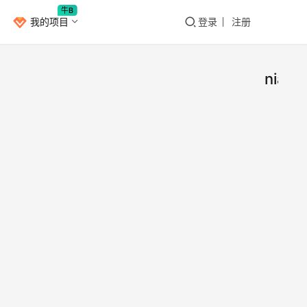
牛B
我的项目
登录
注册
nian
「ni
安
卓
单机
本」
​今天
可断
家分
APP
使用
安
是一
备忘
党
2021年
有个
录、
月22日
人，
14
账本
完全
0
安心
费，
1.2K
录，