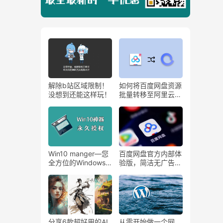
解除b站区域限制！
如何将百度网盘资源
没想到还能这样玩！
批量转移至阿里云
盘？百度网盘转存工
具
Win10 manger—您
百度网盘官方内部体
全方位的Windows
验版，简洁无广告下
管家，装机必备软
载不限速！
件！
分享6款超好用的AI
从零开始做一个网