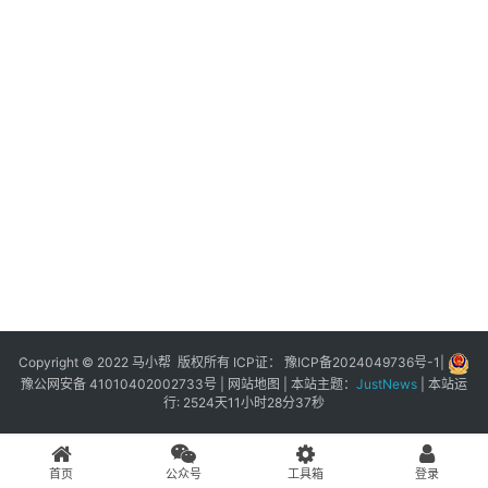
展
登录
注册
插
件
快
捷
指
令
工
具
箱
Copyright © 2022 马小帮 版权所有 ICP证：
豫ICP备2024049736号-1
|
豫公网安备 41010402002733号
|
网站地图
| 本站主题：
JustNews
|
本站运
行: 2524天11小时28分37秒
我
的
首页
公众号
工具箱
登录