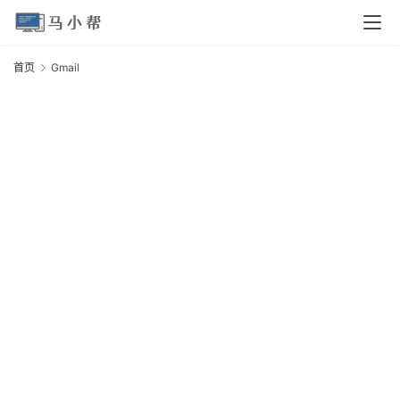
页
首页
Gmail
G
电
脑
安
卓
I
O
S
扩