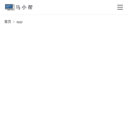
页
首页
app
a
电
脑
安
卓
I
O
S
扩