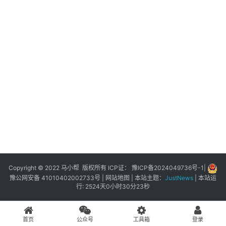
展
登录
注册
插
件
快
捷
指
令
工
具
箱
Copyright © 2022 马小帮 版权所有 ICP证：
豫ICP备2024049736号-1
|
豫公网安备 41010402002733号
|
网站地图
| 本站主题：
JustNews
|
本站运
行: 2524天0小时30分23秒
我
的
首页
公众号
工具箱
登录