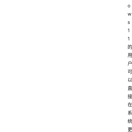
o
w
s
1
1