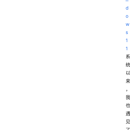
d
o
w
s
1
1