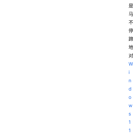
W
i
n
d
o
w
s
1
1