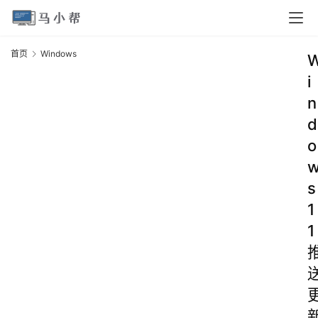
首页
Windows
i
n
d
o
s
1
1