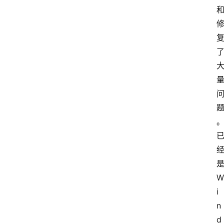
W
i
n
d