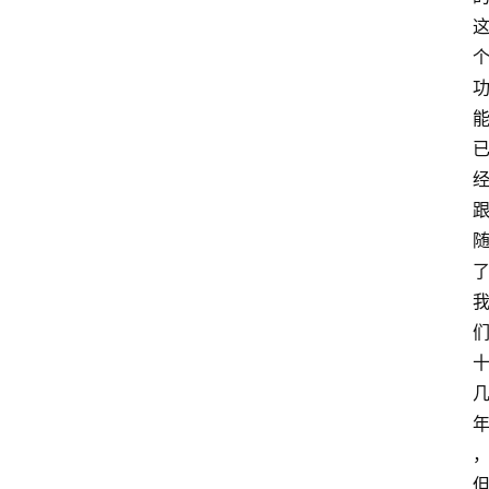
S
扩
展
登录
注册
插
件
快
捷
指
令
工
具
箱