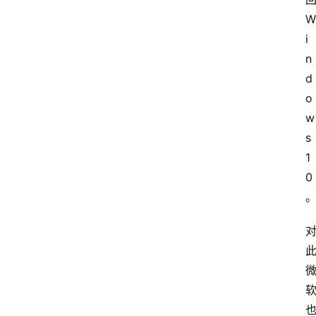
W
i
n
d
o
w
s
1
0