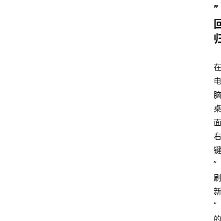
”
首
页
电
脑
安
”
卓
I
”
O