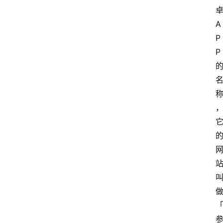
A
P
P