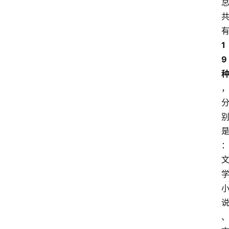
电
脑
1
9
安
卓
I
O
S
扩
展
登录
注册
插