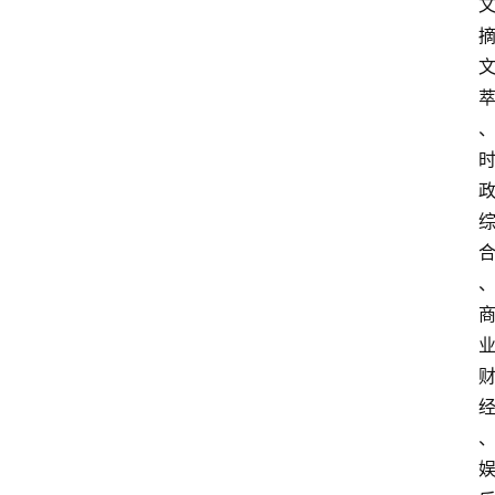
件
快
捷
指
令
工
具
箱
我
的
项
目