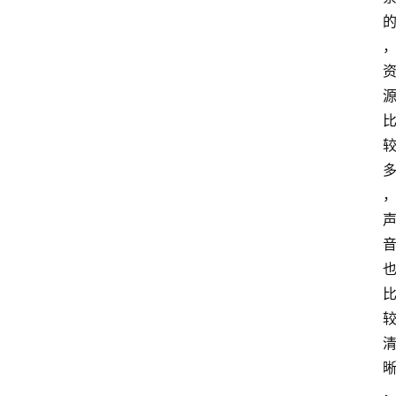
扩
展
登录
注册
插
件
快
捷
指
令
工
具
箱