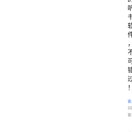
安
2
安