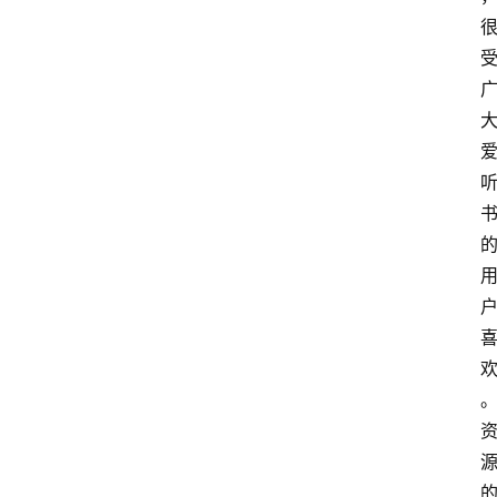
我
的
项
目