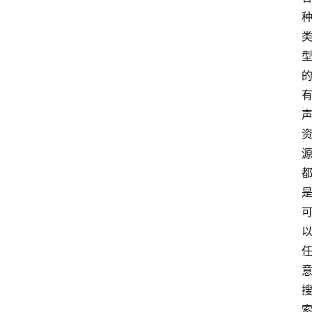
首
页
电
脑
安
卓
I
O
S