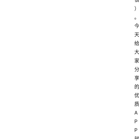
A
P
P