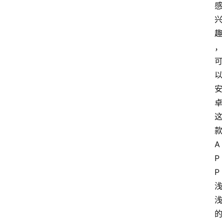
A
P
P