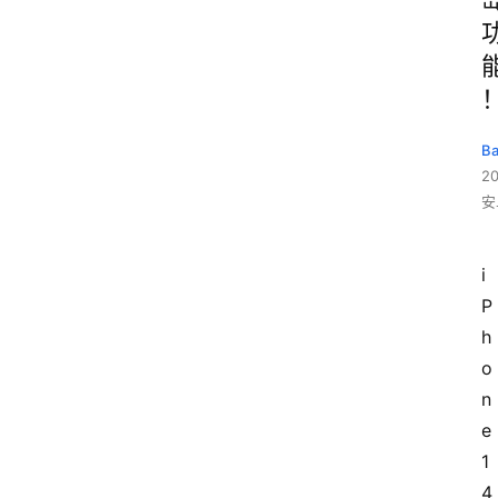
B
2
安
i
P
h
o
n
e 
1
4