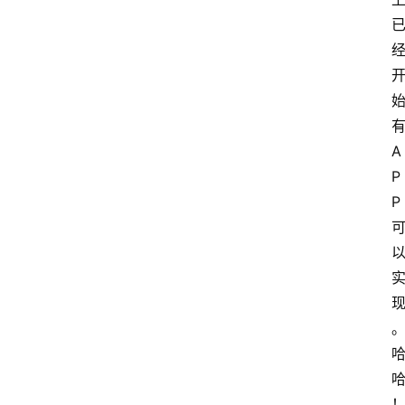
A
P
P