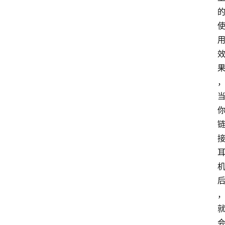
扩
展
登录
注册
插
件
快
捷
指
令
工
具
箱
我