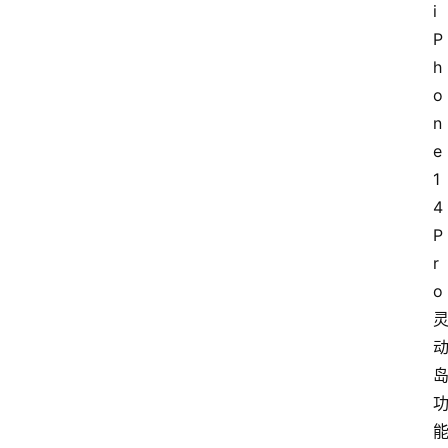
i
P
h
o
n
e 
1
4
P
r
o 