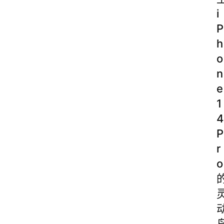
i
P
h
o
n
e
1
4
P
r
o