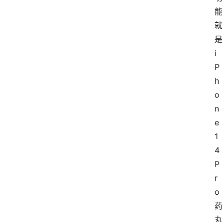
i
P
h
o
n
e 
1
4
P
r
o