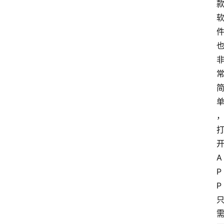
A
P
P 