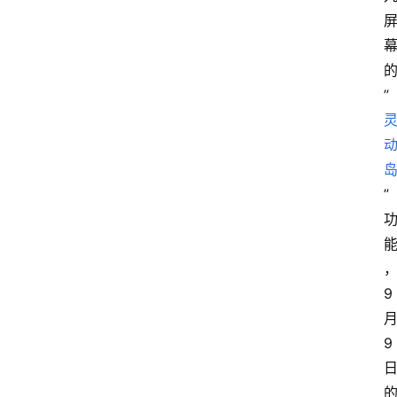
”
”
9
9