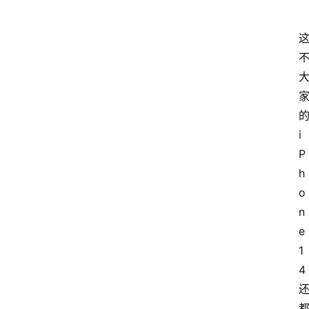
i
P
h
o
n
e 
1
4