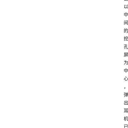
的
项
目