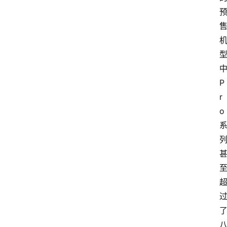
P
r
o