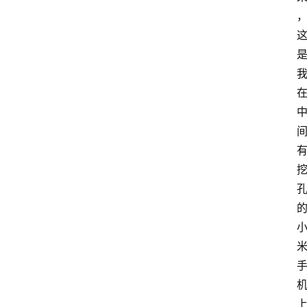
首
页
电
脑
安
卓
I
O
S