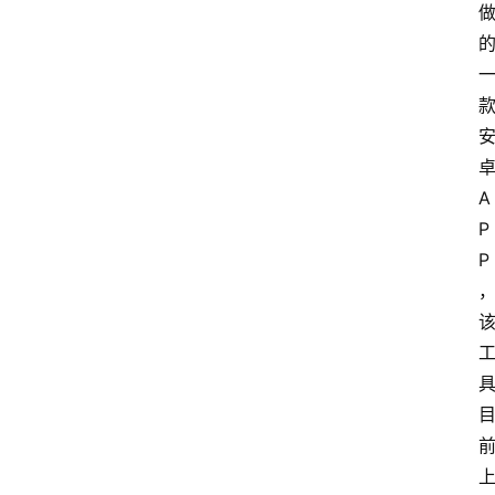
A
P
P